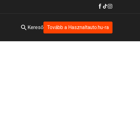
Kereső
Tovább a Hasznaltauto.hu-ra