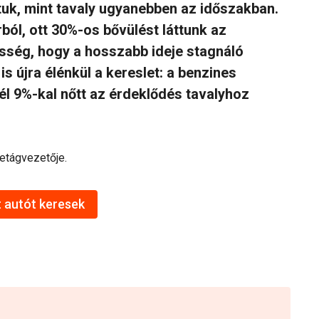
tuk, mint tavaly ugyanebben az időszakban.
ból, ott 30%-os bővülést láttunk az
ség, hogy a hosszabb ideje stagnáló
s újra élénkül a kereslet: a benzines
él 9%-kal nőtt az érdeklődés tavalyhoz
letágvezetője.
 autót keresek