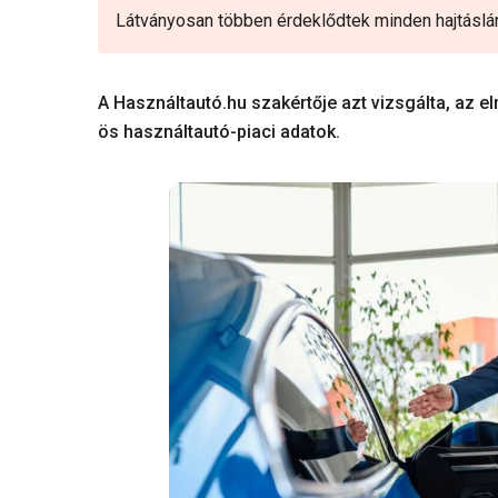
Látványosan többen érdeklődtek minden hajtáslánc
A Használtautó.hu szakértője azt vizsgálta, az e
ös használtautó-piaci adatok.