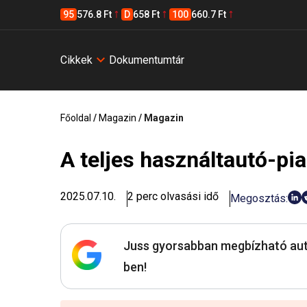
95
576.8 Ft
D
658 Ft
100
660.7 Ft
Cikkek
Dokumentumtár
Főoldal
/
Magazin
/
Magazin
A teljes használtautó-pi
2025.07.10.
2 perc olvasási idő
Megosztás:
Juss gyorsabban megbízható aut
ben!