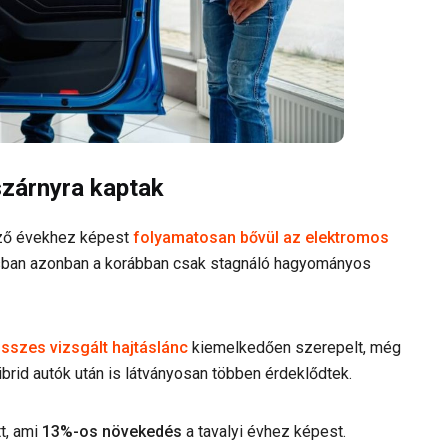
szárnyra kaptak
őző évekhez képest
folyamatosan bővül az elektromos
usban azonban a korábban csak stagnáló hagyományos
sszes vizsgált hajtáslánc
kiemelkedően szerepelt, még
rid autók után is látványosan többen érdeklődtek.
t, ami
13%-os növekedés
a tavalyi évhez képest.