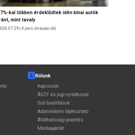
7%-kal többen érdeklődtek idén kínai autók
ránt, mint tavaly
026.07.29.
4 perc olvasási idő
Rólunk
nta
Kapcsolat
ÁSZF és jogi nyilatkozat
Süti beállítások
Adatvédelmi tájékoztató
Átláthatósági jelentés
Médiaajánlat