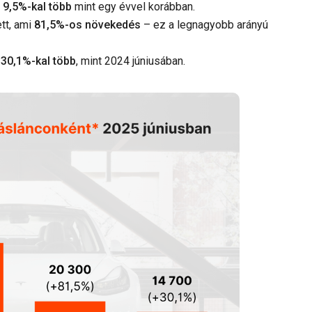
z
9,5%-kal több
mint egy évvel korábban.
tt, ami
81,5%-os növekedés
– ez a legnagyobb arányú
z
30,1%-kal több
, mint 2024 júniusában.