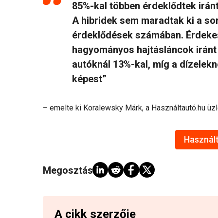
85%-kal többen érdeklődtek irán
A hibridek sem maradtak ki a sor
érdeklődések számában. Érdekes
hagyományos hajtásláncok iránt i
autóknál 13%-kal, míg a dízelekn
képest”
– emelte ki Koralewsky Márk, a Használtautó.hu üz
Használt
Megosztás:
A cikk szerzője