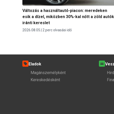
Változás a használtautó-piacon: meredeken
esik a dízel, miközben 30%-kal nőtt a zöld autók
iránti kereslet
2026.08.05.
2 perc olvasási idő
Eladok
Ves
Magánszemélyként
Hir
Kereskedésként
Fin