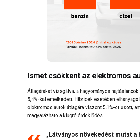
Ismét csökkent az elektromos au
Átlagárakat vizsgálva, a hagyományos hajtásláncok 
5,4%-kal emelkedett. Hibridek esetében elhanyagolh
elektromos autók átlagára viszont 5,1%-ot esett, a
magyarázható a kiugró érdeklődés.
„Látványos növekedést mutat a h