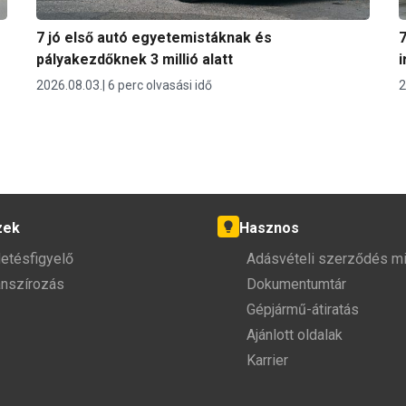
7 jó első autó egyetemistáknak és
7
pályakezdőknek 3 millió alatt
i
2026.08.03.
6 perc olvasási idő
2
zek
Hasznos
detésfigyelő
Adásvételi szerződés mi
anszírozás
Dokumentumtár
Gépjármű-átiratás
Ajánlott oldalak
Karrier