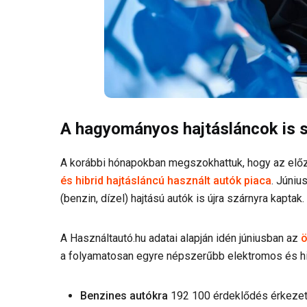
A hagyományos hajtásláncok is 
A korábbi hónapokban megszokhattuk, hogy az el
és hibrid hajtásláncú használt autók piaca
. Júni
(benzin, dízel) hajtású autók is újra szárnyra kaptak.
A Használtautó.hu adatai alapján idén júniusban az
ö
a folyamatosan egyre népszerűbb elektromos és hib
Benzines autókra
192 100 érdeklődés érkezet