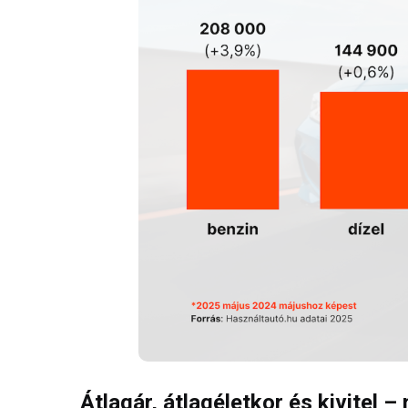
Átlagár, átlagéletkor és kivitel 