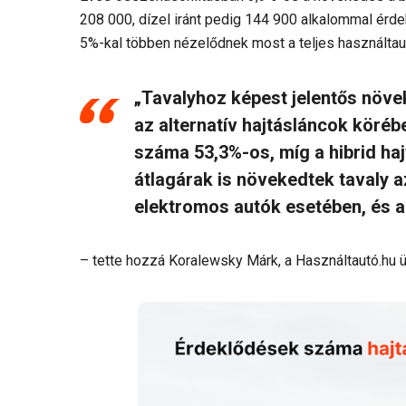
208 000, dízel iránt pedig 144 900 alkalommal érde
5%-kal többen nézelődnek most a teljes használtau
„Tavalyhoz képest jelentős növek
az alternatív hajtásláncok köréb
száma 53,3%-os, míg a hibrid ha
átlagárak is növekedtek tavaly 
elektromos autók esetében, és az
– tette hozzá Koralewsky Márk, a Használtautó.hu 