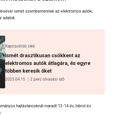
edésével ismét szembemennek az elektromos autók,
z adatok.
Kapcsolódó cikk
Ismét drasztikusan csökkent az
elektromos autók átlagára, és egyre
többen keresik őket
2025.04.15.
2 perc olvasási idő
ományos hajtásláncoknál maradt 13-14 év, hibrid és
.