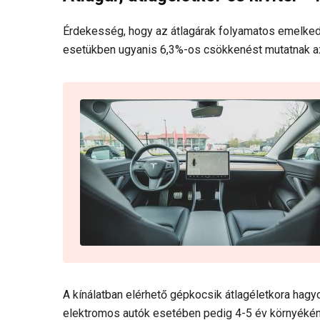
Érdekesség, hogy az átlagárak folyamatos emelk
esetükben ugyanis 6,3%-os csökkenést mutatnak a
A kínálatban elérhető gépkocsik átlagéletkora hagy
elektromos autók esetében pedig 4-5 év környékén