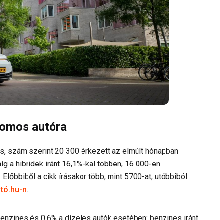
romos autóra
, szám szerint 20 300 érkezett az elmúlt hónapban
g a hibridek iránt 16,1%-kal többen, 16 000-en
Előbbiből a cikk írásakor több, mint 5700-at, utóbbiból
utó.hu-n
.
nzines és 0,6% a dízeles autók esetében: benzines iránt