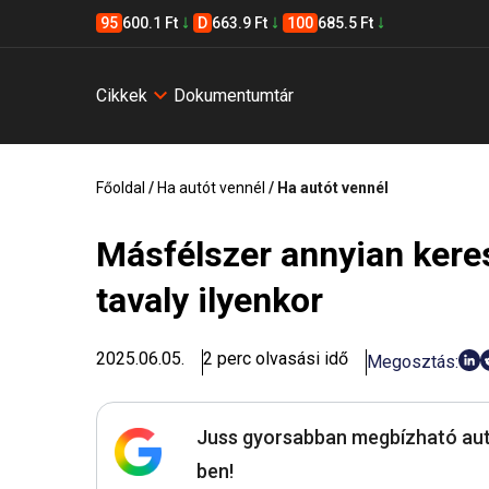
95
600.1 Ft
D
663.9 Ft
100
685.5 Ft
Cikkek
Dokumentumtár
Főoldal
/
Ha autót vennél
/
Ha autót vennél
Másfélszer annyian kere
tavaly ilyenkor
2025.06.05.
2 perc olvasási idő
Megosztás:
Juss gyorsabban megbízható aut
ben!