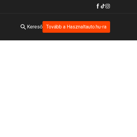
Kereső
Tovább a Hasznaltauto.hu-ra