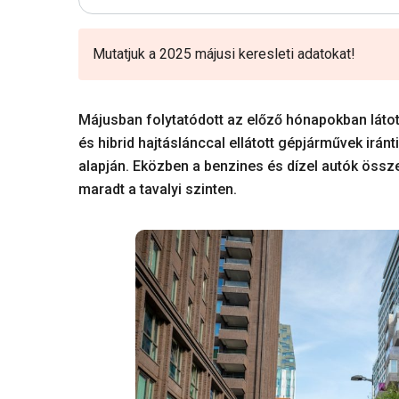
Mutatjuk a 2025 májusi keresleti adatokat!
Májusban folytatódott az előző hónapokban látot
és hibrid hajtáslánccal ellátott gépjárművek iránt
alapján. Eközben a benzines és dízel autók öss
maradt a tavalyi szinten.