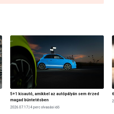
5+1 kisautó, amikkel az autópályán sem érzed
6
magad büntetésben
2
2026.07.17.
4 perc olvasási idő