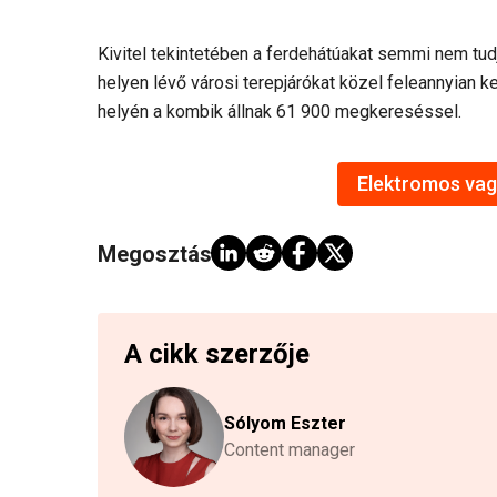
Kivitel tekintetében a ferdehátúakat semmi nem tu
helyen lévő városi terepjárókat közel feleannyian k
helyén a kombik állnak 61 900 megkereséssel.
Elektromos vagy
Megosztás:
A cikk szerzője
Sólyom Eszter
Content manager