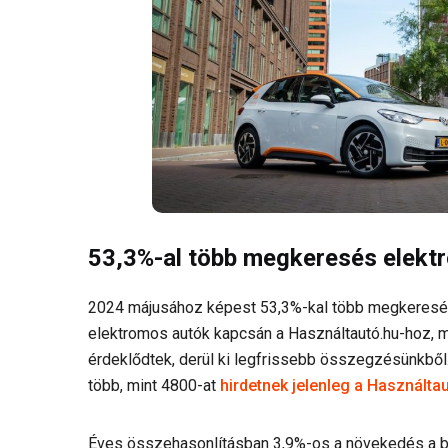
53,3%-al több megkeresés elekt
2024 májusához képest 53,3%-kal több megkeresés
elektromos autók kapcsán a Használtautó.hu-hoz, mí
érdeklődtek, derül ki legfrissebb összegzésünkből. 
több, mint 4800-at
hirdetnek jelenleg a Használta
Éves összehasonlításban 3,9%-os a növekedés a be