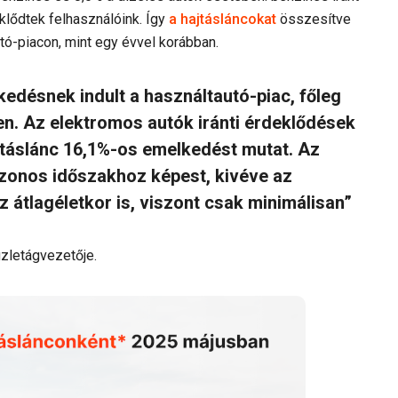
klődtek felhasználóink. Így
a hajtásláncokat
összesítve
tó-piacon, mint egy évvel korábban.
edésnek indult a használtautó-piac, főleg
en. Az elektromos autók iránti érdeklődések
jtáslánc 16,1%-os emelkedést mutat. Az
azonos időszakhoz képest, kivéve az
 átlagéletkor is, viszont csak minimálisan”
üzletágvezetője.