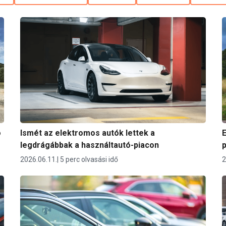
ó
Ismét az elektromos autók lettek a
E
legdrágábbak a használtautó-piacon
p
2026.06.11.
5 perc olvasási idő
2