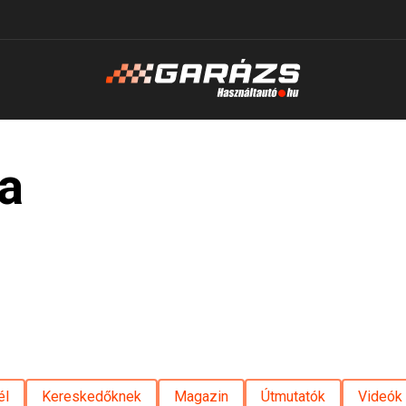
ka
él
Kereskedőknek
Magazin
Útmutatók
Videók