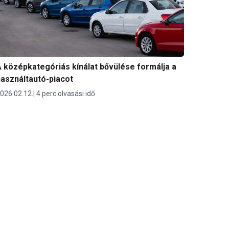
 középkategóriás kínálat bővülése formálja a
asználtautó-piacot
026.02.12.
4 perc olvasási idő