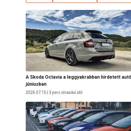
A Skoda Octavia a leggyakrabban hirdetett aut
júniusban
2026.07.15.
3 perc olvasási idő