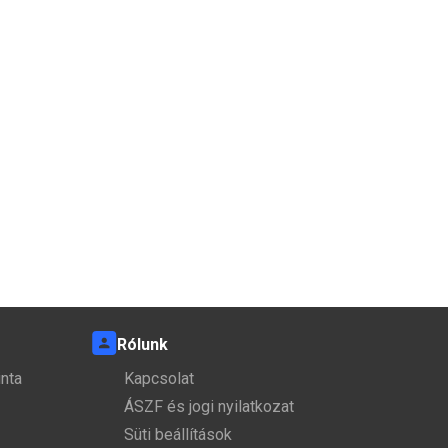
Rólunk
nta
Kapcsolat
ÁSZF és jogi nyilatkozat
Süti beállítások