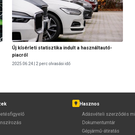
Új kísérleti statisztika indult a használtautó-
piacról
2025.06.24.
2 perc olvasási idő
zek
Hasznos
detésfigyelő
Adásvételi szerződés mi
anszírozás
Dokumentumtár
Gépjármű-átiratás