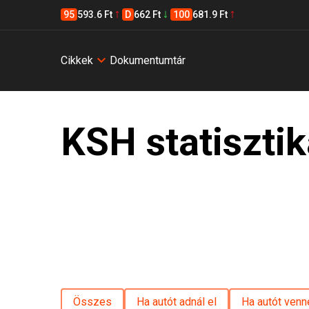
95
593.6 Ft
D
662 Ft
100
681.9 Ft
Cikkek
Dokumentumtár
KSH statiszti
Összes
Ha autót adnál el
Ha autót venn