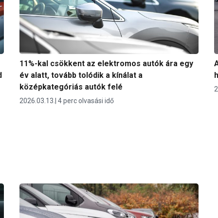
11%-kal csökkent az elektromos autók ára egy
A
d
év alatt, tovább tolódik a kínálat a
h
középkategóriás autók felé
2
2026.03.13.
4 perc olvasási idő