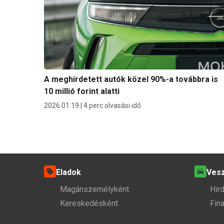
A meghirdetett autók közel 90%-a továbbra is
10 millió forint alatti
2026.01.19.
4 perc olvasási idő
Eladok
Ves
Magánszemélyként
Hir
Kereskedésként
Fin