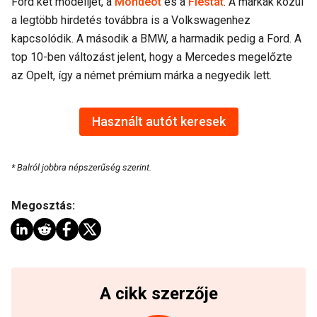
Ford két modelljét, a
Mondeót
és a
Fiestát
. A márkák közül
a legtöbb hirdetés továbbra is a Volkswagenhez
kapcsolódik. A második a BMW, a harmadik pedig a Ford. A
top 10-ben változást jelent, hogy a Mercedes megelőzte
az Opelt, így a német prémium márka a negyedik lett.
Használt autót keresek
* Balról jobbra népszerűség szerint.
Megosztás:
A cikk szerzője