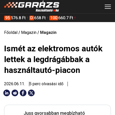
95
576.8 Ft
D
658 Ft
100
660.7 Ft
Főoldal
/
Magazin
/
Magazin
Ismét az elektromos autók
lettek a legdrágábbak a
használtautó-piacon
2026.06.11.
5 perc olvasási idő
Juss gyorsabban megbízható