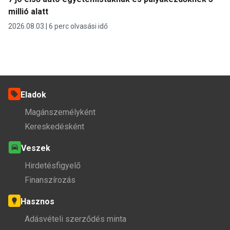
millió alatt
2026.08.03.
6 perc olvasási idő
Eladok
Magánszemélyként
Kereskedésként
Veszek
Hirdetésfigyelő
Finanszírozás
Hasznos
Adásvételi szerződés minta