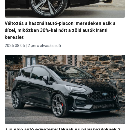
Változás a használtautó-piacon: meredeken esik a
dízel, miközben 30%-kal nőtt a zöld autók iránti
kereslet
2026.08.05.
2 perc olvasási idő
7 jó első autó egyetemistáknak és pályakezdőknek 3