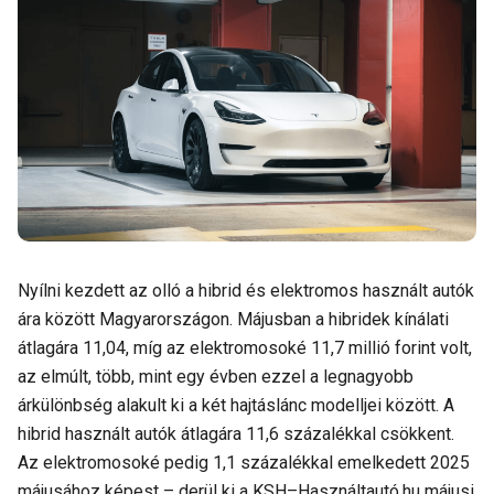
Nyílni kezdett az olló a hibrid és elektromos használt autók
ára között Magyarországon. Májusban a hibridek kínálati
átlagára 11,04, míg az elektromosoké 11,7 millió forint volt,
az elmúlt, több, mint egy évben ezzel a legnagyobb
árkülönbség alakult ki a két hajtáslánc modelljei között. A
hibrid használt autók átlagára 11,6 százalékkal csökkent.
Az elektromosoké pedig 1,1 százalékkal emelkedett 2025
májusához képest – derül ki a KSH–Használtautó.hu májusi