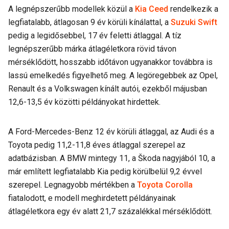
A legnépszerűbb modellek közül a
Kia Ceed
rendelkezik a
legfiatalabb, átlagosan 9 év körüli kínálattal, a
Suzuki Swift
pedig a legidősebbel, 17 év feletti átlaggal. A tíz
legnépszerűbb márka átlagéletkora rövid távon
mérséklődött, hosszabb időtávon ugyanakkor továbbra is
lassú emelkedés figyelhető meg. A legöregebbek az Opel,
Renault és a Volkswagen kínált autói, ezekből májusban
12,6-13,5 év közötti példányokat hirdettek.
A Ford-Mercedes-Benz 12 év körüli átlaggal, az Audi és a
Toyota pedig 11,2-11,8 éves átlaggal szerepel az
adatbázisban. A BMW mintegy 11, a Škoda nagyjából 10, a
már említett legfiatalabb Kia pedig körülbelül 9,2 évvel
szerepel. Legnagyobb mértékben a
Toyota Corolla
fiatalodott, e modell meghirdetett példányainak
átlagéletkora egy év alatt 21,7 százalékkal mérséklődött.