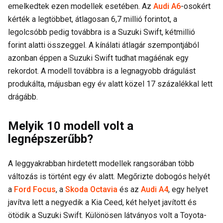
emelkedtek ezen modellek esetében. Az
Audi A6
-osokért
kérték a legtöbbet, átlagosan 6,7 millió forintot, a
legolcsóbb pedig továbbra is a Suzuki Swift, kétmillió
forint alatti összeggel. A kínálati átlagár szempontjából
azonban éppen a Suzuki Swift tudhat magáénak egy
rekordot. A modell továbbra is a legnagyobb drágulást
produkálta, májusban egy év alatt közel 17 százalékkal lett
drágább.
Melyik 10 modell volt a
legnépszerűbb?
A leggyakrabban hirdetett modellek rangsorában több
változás is történt egy év alatt. Megőrizte dobogós helyét
a
Ford Focus
, a
Skoda Octavia
és az
Audi A4
, egy helyet
javítva lett a negyedik a Kia Ceed, két helyet javított és
ötödik a Suzuki Swift. Különösen látványos volt a Toyota-