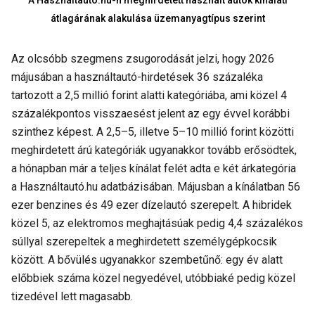
A Használtautó.hu-n meghirdetett használt autók kínálati
átlagárának alakulása üzemanyagtípus szerint
Az olcsóbb szegmens zsugorodását jelzi, hogy 2026
májusában a használtautó-hirdetések 36 százaléka
tartozott a 2,5 millió forint alatti kategóriába, ami közel 4
százalékpontos visszaesést jelent az egy évvel korábbi
szinthez képest. A 2,5–5, illetve 5–10 millió forint közötti
meghirdetett árú kategóriák ugyanakkor tovább erősödtek,
a hónapban már a teljes kínálat felét adta e két árkategória
a Használtautó.hu adatbázisában. Májusban a kínálatban 56
ezer benzines és 49 ezer dízelautó szerepelt. A hibridek
közel 5, az elektromos meghajtásúak pedig 4,4 százalékos
súllyal szerepeltek a meghirdetett személygépkocsik
között. A bővülés ugyanakkor szembetűnő: egy év alatt
előbbiek száma közel negyedével, utóbbiaké pedig közel
tizedével lett magasabb.