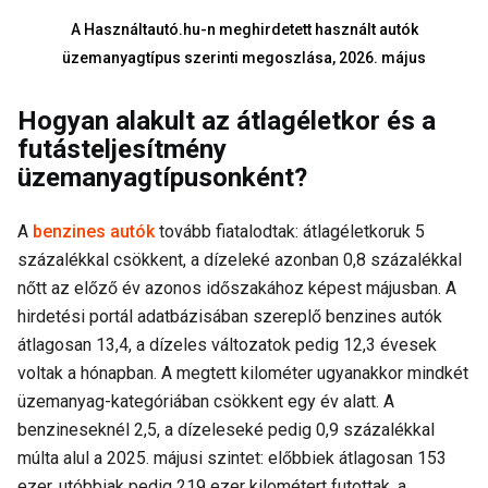
A Használtautó.hu-n meghirdetett használt autók
üzemanyagtípus szerinti megoszlása, 2026. május
Hogyan alakult az átlagéletkor és a
futásteljesítmény
üzemanyagtípusonként?
A
benzines autók
tovább fiatalodtak: átlagéletkoruk 5
százalékkal csökkent, a dízeleké azonban 0,8 százalékkal
nőtt az előző év azonos időszakához képest májusban. A
hirdetési portál adatbázisában szereplő benzines autók
átlagosan 13,4, a dízeles változatok pedig 12,3 évesek
voltak a hónapban. A megtett kilométer ugyanakkor mindkét
üzemanyag-kategóriában csökkent egy év alatt. A
benzineseknél 2,5, a dízeleseké pedig 0,9 százalékkal
múlta alul a 2025. májusi szintet: előbbiek átlagosan 153
ezer, utóbbiak pedig 219 ezer kilométert futottak, a