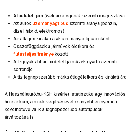
A hirdetett járművek árkategóriák szerinti megoszlása
Az autók
üzemanyagtípus
szerinti aránya (benzin,
dízel, hibrid, elektromos)
Az átlagos kínálati árak üzemanyagtípusonként
Összefüggések a járművek életkora és
futásteljesítménye
között
A leggyakrabban hirdetett járművek gyártó szerinti
sorrendje
A tíz legnépszerűbb márka átlagéletkora és kínálati ára
A Használtautó.hu-KSH kísérleti statisztika egy innovációs
hungarikum, aminek segítségével könnyebben nyomon
követhetővé válik a legnépszerűbb autótípusok
árváltozása is.