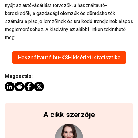
nyújt az autóvásárlást tervezők, a használtautó-
kereskedők, a gazdasági elemzők és döntéshozók
számára a piac jellemzőinek és uralkodó trendjeinek alapos
megismeréséhez. A kiadvány az alábbi linken tekinthető
meg:
Használtautó.hu-KSH kísérleti statisztika
Megosztás:
A cikk szerzője