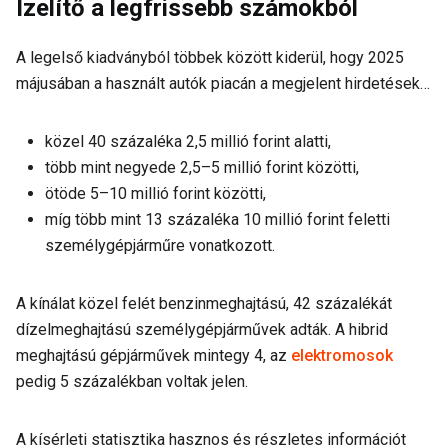
Ízelítő a legfrissebb számokból
A legelső kiadványból többek között kiderül, hogy 2025
májusában a használt autók piacán a megjelent hirdetések…
közel 40 százaléka 2,5 millió forint alatti,
több mint negyede 2,5–5 millió forint közötti,
ötöde 5–10 millió forint közötti,
míg több mint 13 százaléka 10 millió forint feletti
személygépjárműre vonatkozott.
A kínálat közel felét benzinmeghajtású, 42 százalékát
dízelmeghajtású személygépjárművek adták. A hibrid
meghajtású gépjárművek mintegy 4, az
elektromosok
pedig 5 százalékban voltak jelen.
A kísérleti statisztika hasznos és részletes információt