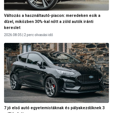
Változás a használtautó-piacon: meredeken esik a
dízel, miközben 30%-kal nőtt a zöld autók iránti
kereslet
2026.08.05.
2 perc olvasási idő
7 jó első autó egyetemistáknak és pályakezdőknek 3