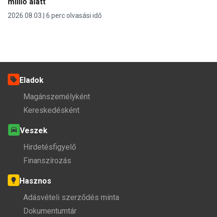
millió alatt
2026.08.03.
6 perc olvasási idő
Eladok
Magánszemélyként
Kereskedésként
Veszek
Hirdetésfigyelő
Finanszírozás
Hasznos
Adásvételi szerződés minta
Dokumentumtár