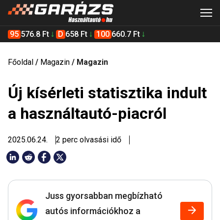
95
576.8 Ft
D
658 Ft
100
660.7 Ft
Főoldal
/
Magazin
/
Magazin
Új kísérleti statisztika indult
a használtautó-piacról
2025.06.24.
2 perc olvasási idő
Juss gyorsabban megbízható
autós információkhoz a