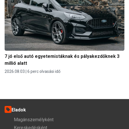
7 jó első autó egyetemistáknak és pályakezdőknek 3
millió alatt
2026.08.03.
6 perc olvasási idő
Eladok
Magánszemélyként
Kereskedésként