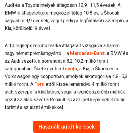
Audi és a Toyota melyek átlagosan 10,9–11,5 évesek. A
BMW-k átlagéletkora megközelítőleg 10,8 év, a Škodák
nagyjából 9,9 évesek, végül pedig a legfiatalabb szereplő, a
Kia, körülbelül 9 évvel.
A 10 legnépszerűbb márka átlagárait vizsgálva a három
nagy német prémiumgyártó – a
Mercedes-Benz
, a BMW és
az Audi vezetik a sorrendet a 8,2-10,2 millió forint
kategóriában. Őket követi a
Toyota
, a Kia, a Škoda és a
Volkswagen egy csoportban, amelyek árkategóriája 4,8–5,3
millió forint. A
Ford
ettől kissé lemaradva 4 millió forint
alatt szerepel a kínálatban, végül a legnépszerűbb márkák
közül az alsó sávot a Renault és az Opel képviseli 3 millió
forint és az alatti értékekkel.
Használt autót keresek