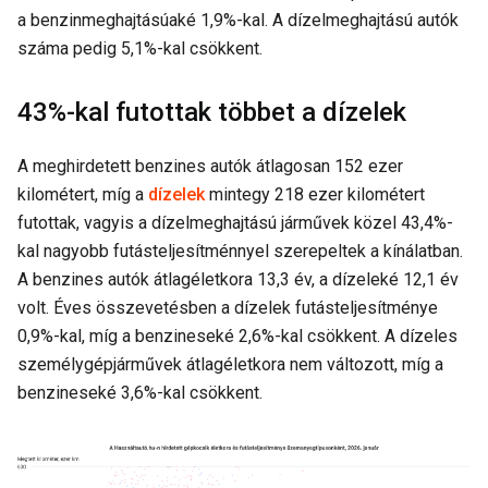
a benzinmeghajtásúaké 1,9%-kal. A dízelmeghajtású autók
száma pedig 5,1%-kal csökkent.
43%-kal futottak többet a dízelek
A meghirdetett benzines autók átlagosan 152 ezer
kilométert, míg a
dízelek
mintegy 218 ezer kilométert
futottak, vagyis a dízelmeghajtású járművek közel 43,4%-
kal nagyobb futásteljesítménnyel szerepeltek a kínálatban.
A benzines autók átlagéletkora 13,3 év, a dízeleké 12,1 év
volt. Éves összevetésben a dízelek futásteljesítménye
0,9%-kal, míg a benzineseké 2,6%-kal csökkent. A dízeles
személygépjárművek átlagéletkora nem változott, míg a
benzineseké 3,6%-kal csökkent.