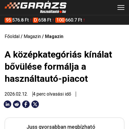
95
576.8 Ft
D
658 Ft
100
660.7 Ft
Főoldal
/
Magazin
/
Magazin
A középkategóriás kínálat
bővülése formálja a
használtautó-piacot
2026.02.12.
4 perc olvasási idő
Juss gyorsabban megbízható