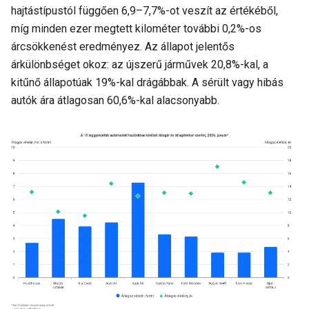
hajtástípustól függően 6,9–7,7%-ot veszít az értékéből,
míg minden ezer megtett kilométer további 0,2%-os
árcsökkenést eredményez. Az állapot jelentős
árkülönbséget okoz: az újszerű járművek 20,8%-kal, a
kitűnő állapotúak 19%-kal drágábbak. A sérült vagy hibás
autók ára átlagosan 60,6%-kal alacsonyabb.