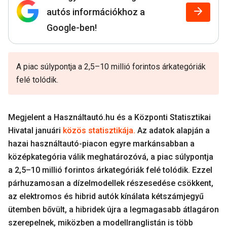
autós információkhoz a
Google-ben!
A piac súlypontja a 2,5–10 millió forintos árkategóriák
felé tolódik.
Megjelent a Használtautó.hu és a Központi Statisztikai
Hivatal januári
közös statisztikája.
Az adatok alapján a
hazai használtautó-piacon egyre markánsabban a
középkategória válik meghatározóvá, a piac súlypontja
a 2,5–10 millió forintos árkategóriák felé tolódik. Ezzel
párhuzamosan a dízelmodellek részesedése csökkent,
az elektromos és hibrid autók kínálata kétszámjegyű
ütemben bővült, a hibridek újra a legmagasabb átlagáron
szerepelnek, miközben a modellranglistán is több