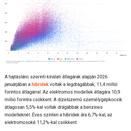
A hajtáslánc szerinti kínálati átlagárak alapján 2026
januárjában a
hibridek
voltak a legdrágábbak, 11,4 millió
forintos átlagárral. Az elektromos modellek átlagára 10,9
millió forintra csökkent. A dízelüzemű személygépkocsik
átlagosan 5,5%-kal voltak drágábbak a benzines
modelleknél. Éves szinten a hibridek ára 6,7%-kal, az
elektromosoké 11,2%-kal csökkent.