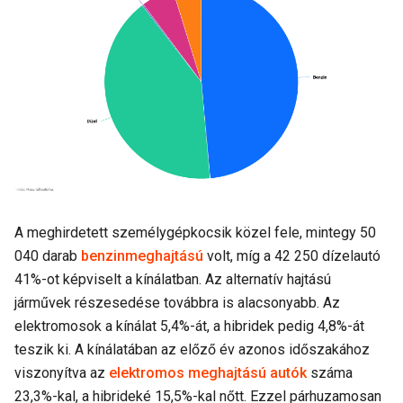
A meghirdetett személygépkocsik közel fele, mintegy 50
040 darab
benzinmeghajtású
volt, míg a 42 250 dízelautó
41%-ot képviselt a kínálatban. Az alternatív hajtású
járművek részesedése továbbra is alacsonyabb. Az
elektromosok a kínálat 5,4%-át, a hibridek pedig 4,8%-át
teszik ki. A kínálatában az előző év azonos időszakához
viszonyítva az
elektromos meghajtású autók
száma
23,3%-kal, a hibrideké 15,5%-kal nőtt. Ezzel párhuzamosan