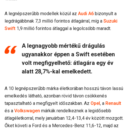
A legnépszerűbb modellek közül az
Audi A6
bizonyult a
legdrágábbnak 7,3 millió forintos átlagárral, míg a
Suzuki
Swift
1,9 millió forintos átlaggal a legolcsóbb maradt.
A legnagyobb mértékű drágulás
ugyanakkor éppen a Swift esetében
volt megfigyelhető: átlagára egy év
alatt 28,7%-kal emelkedett.
A 10 legnépszerűbb márka életkorában hosszú távon lassú
emelkedés látható, azonban rövid távon csökkenés
tapasztalható a megfigyelt időszakban. Az
Opel
, a
Renault
és a
Volkswagen
márkák rendelkeznek a legidősebb
átlagéletkorral, mely januárban 12,4-13,4 év között mozgott.
Őket követi a Ford és a Mercedes-Benz 11,6-12, majd az