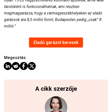
olyan 15-20 négyzetméteres különálló épületek, amik akár
tárolóként is funkcionálhatnak, ami részben
megmagyarázza, hogy a vármegyeszékhelyeken az eladó
garázsok ára 8,5 millió forint, Budapesten pedig „csak” 8
millió.”
Eladó garázst keresek
Megosztás:
A cikk szerzője