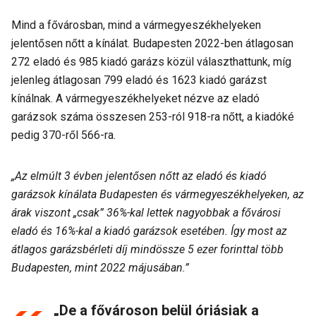
Mind a fővárosban, mind a vármegyeszékhelyeken
jelentősen nőtt a kínálat. Budapesten 2022-ben átlagosan
272 eladó és 985 kiadó garázs közül választhattunk, míg
jelenleg átlagosan 799 eladó és 1623 kiadó garázst
kínálnak. A vármegyeszékhelyeket nézve az eladó
garázsok száma összesen 253-ról 918-ra nőtt, a kiadóké
pedig 370-ről 566-ra.
„Az elmúlt 3 évben jelentősen nőtt az eladó és kiadó
garázsok kínálata Budapesten és vármegyeszékhelyeken, az
árak viszont „csak” 36%-kal lettek nagyobbak a fővárosi
eladó és 16%-kal a kiadó garázsok esetében. Így most az
átlagos garázsbérleti díj mindössze 5 ezer forinttal több
Budapesten, mint 2022 májusában.”
„De a fővároson belül óriásiak a