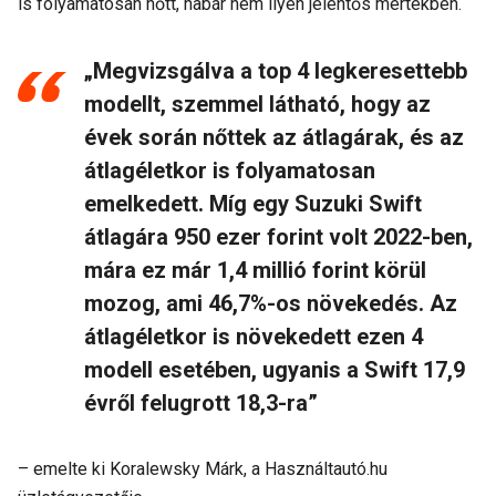
is folyamatosan nőtt, habár nem ilyen jelentős mértékben.
„Megvizsgálva a top 4 legkeresettebb
modellt, szemmel látható, hogy az
évek során nőttek az átlagárak, és az
átlagéletkor is folyamatosan
emelkedett. Míg egy Suzuki Swift
átlagára 950 ezer forint volt 2022-ben,
mára ez már 1,4 millió forint körül
mozog, ami 46,7%-os növekedés. Az
átlagéletkor is növekedett ezen 4
modell esetében, ugyanis a Swift 17,9
évről felugrott 18,3-ra”
– emelte ki Koralewsky Márk, a Használtautó.hu