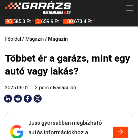
95
585.3 Ft
D
659.9 Ft
100
673.4 Ft
Főoldal
/
Magazin
/
Magazin
Többet ér a garázs, mint egy
autó vagy lakás?
2025.06.02.
3 perc olvasási idő
Juss gyorsabban megbízható
autós információkhoz a