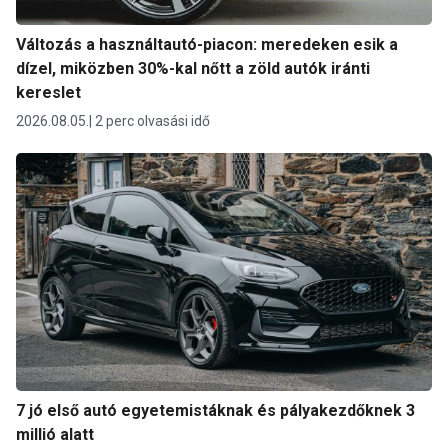
Változás a használtautó-piacon: meredeken esik a
dízel, miközben 30%-kal nőtt a zöld autók iránti
kereslet
2026.08.05.
2 perc olvasási idő
7 jó első autó egyetemistáknak és pályakezdőknek 3
millió alatt