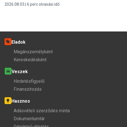
2026.08.03.
6 perc olvasási idő
Eladok
Magánszemélyként
Kereskedésként
Veszek
Hirdetésfigyelő
Finanszírozás
Hasznos
Adásvételi szerződés minta
Dokumentumtár
Gépjármű-átiratás