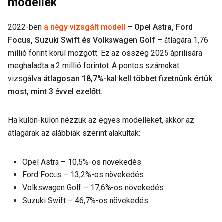
modellek
2022-ben
a négy vizsgált modell
–
Opel Astra, Ford
Focus, Suzuki Swift és Volkswagen Golf
– átlagára 1,76
millió forint körül mozgott. Ez az összeg 2025 áprilisára
meghaladta a 2 millió forintot. A pontos számokat
vizsgálva
átlagosan 18,7%-kal kell többet fizetnünk értük
most, mint 3 évvel ezelőtt
.
Ha külön-külön nézzük az egyes modelleket, akkor az
átlagárak az alábbiak szerint alakultak:
Opel Astra – 10,5%-os növekedés
Ford Focus – 13,2%-os növekedés
Volkswagen Golf – 17,6%-os növekedés
Suzuki Swift – 46,7%-os növekedés