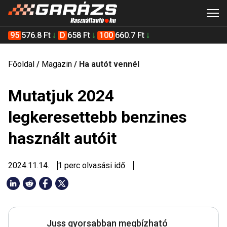
95
576.8 Ft
D
658 Ft
100
660.7 Ft
Főoldal
/
Magazin
/
Ha autót vennél
Mutatjuk 2024
legkeresettebb benzines
használt autóit
2024.11.14.
1 perc olvasási idő
Juss gyorsabban megbízható