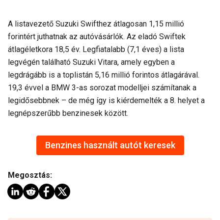
A listavezető Suzuki Swifthez átlagosan 1,15 millió
forintért juthatnak az autóvásárlók. Az eladó Swiftek
átlagéletkora 18,5 év. Legfiatalabb (7,1 éves) a lista
legvégén található Suzuki Vitara, amely egyben a
legdrágább is a toplistán 5,16 millió forintos átlagárával.
19,3 évvel a BMW 3-as sorozat modelljei számítanak a
legidősebbnek – de még így is kiérdemelték a 8. helyet a
legnépszerűbb benzinesek között.
Benzines használt autót keresek
Megosztás: