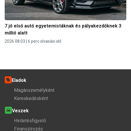
7 jó első autó egyetemistáknak és pályakezdőknek 3
millió alatt
2026.08.03.
6 perc olvasási idő
Eladok
Magánszemélyként
Kereskedésként
Veszek
Hirdetésfigyelő
Finanszírozás