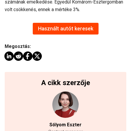
számának emelkedése. Egyedül Komárom-Esztergomban
volt csökkenés, ennek a mértéke 3%.
Használt autót keresek
Megosztás:
A cikk szerzője
Sólyom Eszter