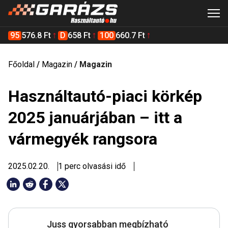
95
576.8 Ft
D
658 Ft
100
660.7 Ft
Főoldal
/
Magazin
/
Magazin
Használtautó-piaci körkép
2025 januárjában – itt a
vármegyék rangsora
2025.02.20.
1 perc olvasási idő
Juss gyorsabban megbízható