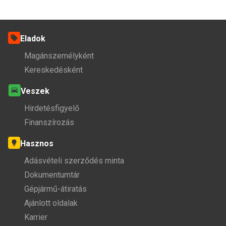
Eladok
Magánszemélyként
Kereskedésként
Veszek
Hirdetésfigyelő
Finanszírozás
Hasznos
Adásvételi szerződés minta
Dokumentumtár
Gépjármű-átiratás
Ajánlott oldalak
Karrier