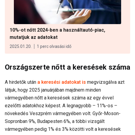
10%-ot nőtt 2024-ben a használtautó-piac,
mutatjuk az adatokat
2025.01.20.
1 perc olvasási idő
Országszerte nőtt a keresések száma
A hirdetők után
a keresési adatokat is
megvizsgálva azt
látjuk, hogy 2025 januárjában majdnem minden
vármegyében nőtt a keresések száma az egy évvel
ezelőtti adatokhoz képest. A legnagyobb – 11%-os –
növekedés Veszprém vármegyében volt. Győr-Moson-
Sopronban 9%, Budapesten 6%, a többi vizsgált
vármegyében pedig 1% és 3% közötti volt a keresések