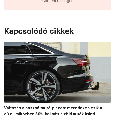
Content manager
Kapcsolódó cikkek
Változás a használtautó-piacon: meredeken esik a
dízel, miközben 30%-kal nőtt a zöld autók iránti