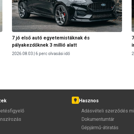
7 jó első autó egyetemistáknak és
7
pályakezdőknek 3 millió alatt
i
2026.08.03.
6 perc olvasási idő
2
zek
Hasznos
detésfigyelő
Adásvételi szerződés mi
anszírozás
Dokumentumtár
Gépjármű-átiratás