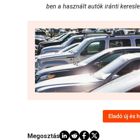
ben a használt autók iránti keresle
Eladó új és 
Megosztás: