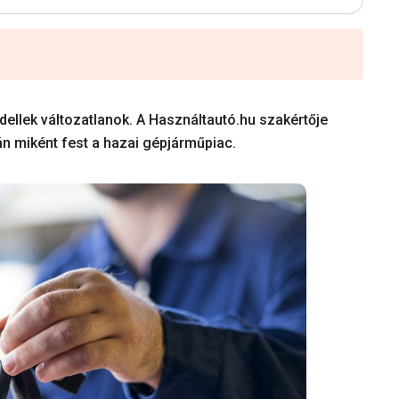
dellek változatlanok. A Használtautó.hu szakértője
án miként fest a hazai gépjárműpiac.