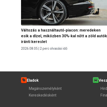
Változás a használtautó-piacon: meredeken
esik a dízel, miközben 30%-kal nőtt a zöld autók
iránti kereslet
2026.08.05.
2 perc olvasási idő
Eladok
Ves
Magánszemélyként
Hir
Kereskedésként
Fin