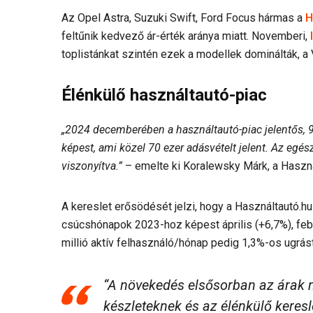
Az Opel Astra, Suzuki Swift, Ford Focus hármas a
H
feltűnik kedvező ár-érték aránya miatt. Novemberi,
l
toplistánkat szintén ezek a modellek dominálták, a
Élénkülő használtautó-piac
„2024 decemberében a használtautó-piac jelentős, 
képest, ami közel 70 ezer adásvételt jelent. Az egés
viszonyítva.”
– emelte ki Koralewsky Márk, a Haszná
A kereslet erősödését jelzi, hogy a Használtautó.h
csúcshónapok 2023-hoz képest április (+6,7%), febr
millió aktív felhasználó/hónap pedig 1,3%-os ugrást
“A növekedés elsősorban az árak
készleteknek és az élénkülő keres