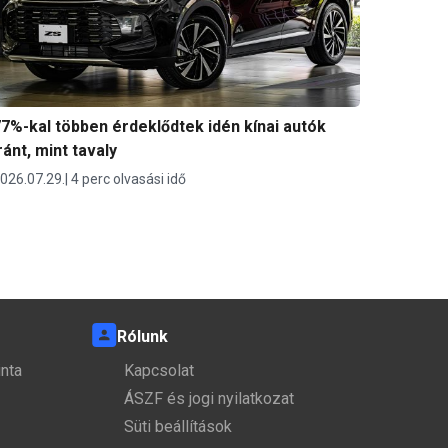
7%-kal többen érdeklődtek idén kínai autók
ránt, mint tavaly
026.07.29.
4 perc olvasási idő
Rólunk
nta
Kapcsolat
ÁSZF és jogi nyilatkozat
Süti beállítások