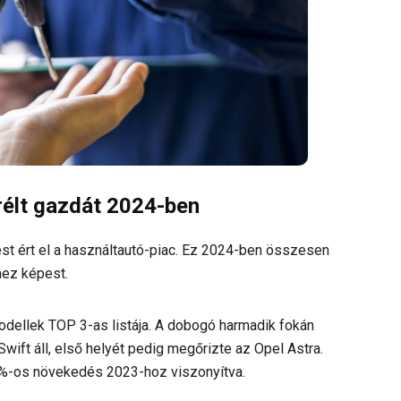
rélt gazdát 2024-ben
t ért el a használtautó-piac. Ez 2024-ben összesen
hez képest.
odellek TOP 3-as listája. A dobogó harmadik fokán
wift áll, első helyét pedig megőrizte az Opel Astra.
3%-os növekedés 2023-hoz viszonyítva.