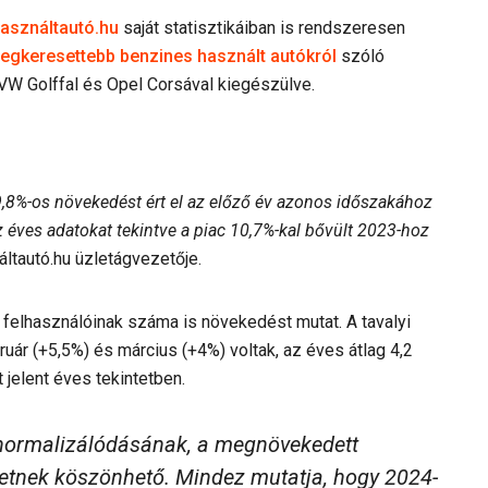
asználtautó.hu
saját statisztikáiban is rendszeresen
egkeresettebb benzines használt autókról
szóló
 VW Golffal és Opel Corsával kiegészülve.
9,8%-os növekedést ért el az előző év azonos időszakához
z éves adatokat tekintve a piac 10,7%-kal bővült 2023-hoz
ltautó.hu üzletágvezetője.
u felhasználóinak száma is növekedést mutat. A tavalyi
uár (+5,5%) és március (+4%) voltak, az éves átlag 4,2
 jelent éves tekintetben.
 normalizálódásának, a megnövekedett
letnek köszönhető. Mindez mutatja, hogy 2024-