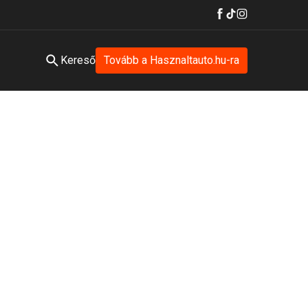
Kereső
Tovább a Hasznaltauto.hu-ra