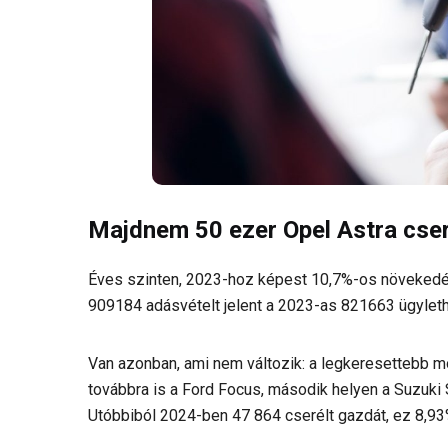
Majdnem 50 ezer Opel Astra cse
Éves szinten, 2023-hoz képest 10,7%-os növekedés
909184 adásvételt jelent a 2023-as 821663 ügylet
Van azonban, ami nem változik: a legkeresettebb m
továbbra is a Ford Focus, második helyen a Suzuki S
Utóbbiból 2024-ben 47 864 cserélt gazdát, ez 8,9