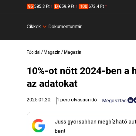
95
585.3 Ft
D
659.9 Ft
100
673.4 Ft
Cikkek
Dokumentumtár
Főoldal
/
Magazin
/
Magazin
10%-ot nőtt 2024-ben a 
az adatokat
2025.01.20.
1 perc olvasási idő
Megosztás:
Juss gyorsabban megbízható aut
ben!