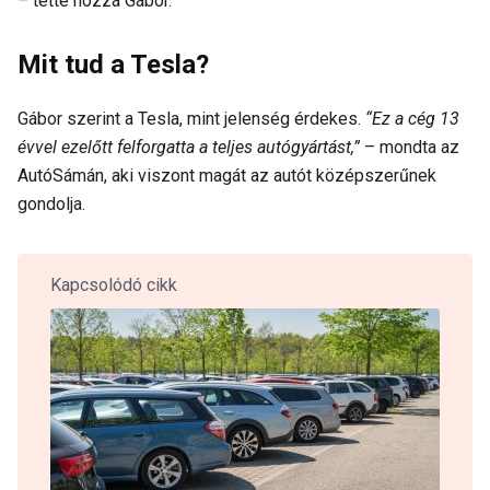
– tette hozzá Gábor.
Mit tud a Tesla?
Gábor szerint a Tesla, mint jelenség érdekes.
“Ez a cég 13
évvel ezelőtt felforgatta a teljes autógyártást,”
– mondta az
AutóSámán, aki viszont magát az autót középszerűnek
gondolja.
Kapcsolódó cikk