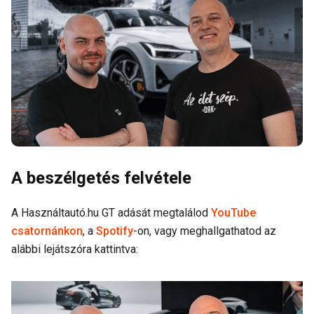
A beszélgetés felvétele
A Használtautó.hu GT adását megtalálod
YouTube
csatornánkon
, a
Spotify
-on, vagy meghallgathatod az
alábbi lejátszóra kattintva: