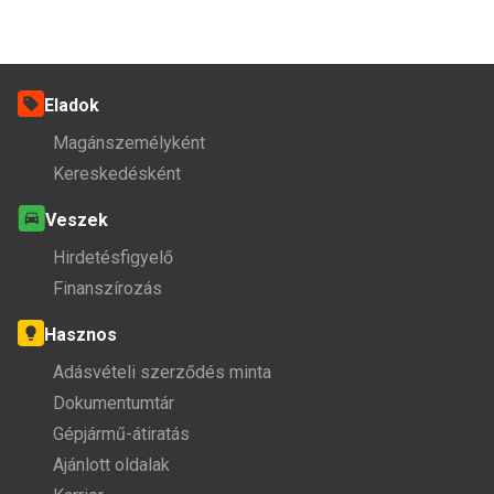
Eladok
Magánszemélyként
Kereskedésként
Veszek
Hirdetésfigyelő
Finanszírozás
Hasznos
Adásvételi szerződés minta
Dokumentumtár
Gépjármű-átiratás
Ajánlott oldalak