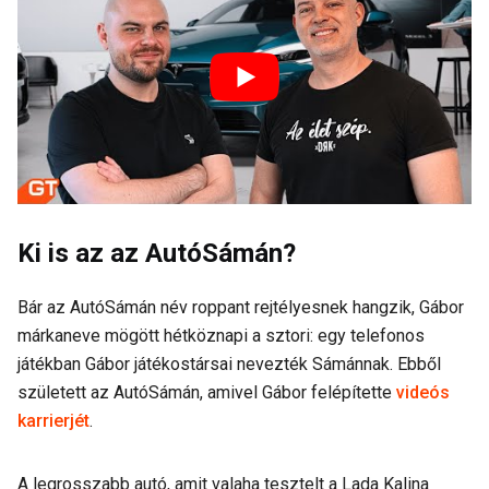
Ki is az az AutóSámán?
Bár az AutóSámán név roppant rejtélyesnek hangzik, Gábor
márkaneve mögött hétköznapi a sztori: egy telefonos
játékban Gábor játékostársai nevezték Sámánnak. Ebből
született az AutóSámán, amivel Gábor felépítette
videós
karrierjét
.
A legrosszabb autó, amit valaha tesztelt a Lada Kalina