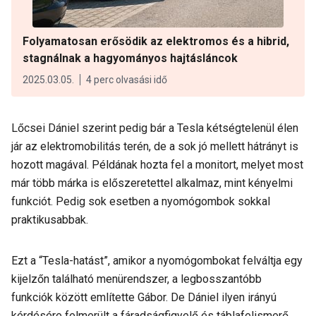
Folyamatosan erősödik az elektromos és a hibrid,
stagnálnak a hagyományos hajtásláncok
2025.03.05.
4 perc olvasási idő
Lőcsei Dániel szerint pedig bár a Tesla kétségtelenül élen
jár az elektromobilitás terén, de a sok jó mellett hátrányt is
hozott magával. Példának hozta fel a monitort, melyet most
már több márka is előszeretettel alkalmaz, mint kényelmi
funkciót. Pedig sok esetben a nyomógombok sokkal
praktikusabbak.
Ezt a “Tesla-hatást”, amikor a nyomógombokat felváltja egy
kijelzőn található menürendszer, a legbosszantóbb
funkciók között említette Gábor. De Dániel ilyen irányú
kérdésére felmerült a fáradságfigyelő és táblafelismerő