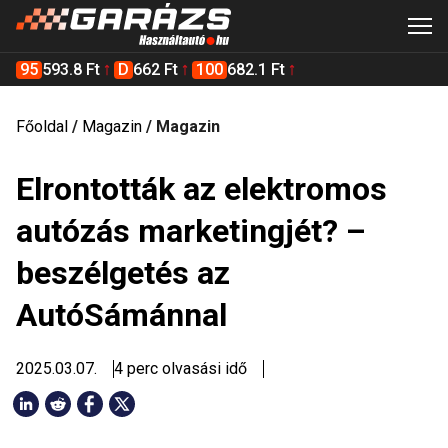
95
593.8 Ft
D
662 Ft
100
682.1 Ft
Főoldal
/
Magazin
/
Magazin
Elrontották az elektromos
autózás marketingjét? –
beszélgetés az
AutóSámánnal
2025.03.07.
4 perc olvasási idő