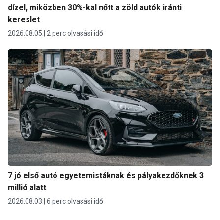
dízel, miközben 30%-kal nőtt a zöld autók iránti
kereslet
2026.08.05.
2 perc olvasási idő
7 jó első autó egyetemistáknak és pályakezdőknek 3
millió alatt
2026.08.03.
6 perc olvasási idő