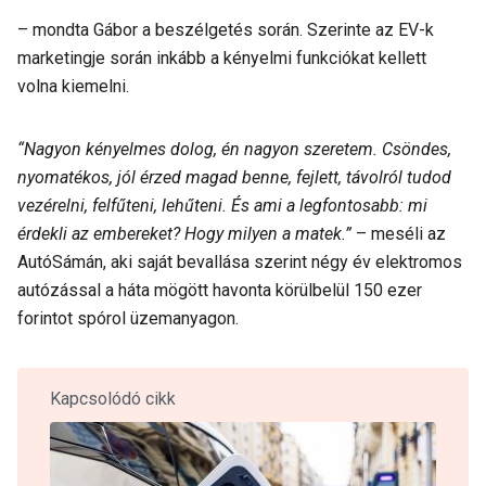
– mondta Gábor a beszélgetés során. Szerinte az EV-k
marketingje során inkább a kényelmi funkciókat kellett
volna kiemelni.
“Nagyon kényelmes dolog, én nagyon szeretem. Csöndes,
nyomatékos, jól érzed magad benne, fejlett, távolról tudod
vezérelni, felfűteni, lehűteni. És ami a legfontosabb: mi
érdekli az embereket? Hogy milyen a matek.”
– meséli az
AutóSámán, aki saját bevallása szerint négy év elektromos
autózással a háta mögött havonta körülbelül 150 ezer
forintot spórol üzemanyagon.
Kapcsolódó cikk