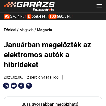
95
576.4 Ft
D
658.4 Ft
100
660.5 Ft
Főoldal
/
Magazin
/
Magazin
Januárban megelőzték az
elektromos autók a
hibrideket
2025.02.06.
2 perc olvasási idő
Juss gyorsabban megbízható