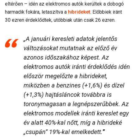
eltérően – idén az elektromos autók kerültek a dobogó
harmadik fokára, letaszítva a
hibrideket
. Előbbiek iránt
30 ezren érdeklődtek, utóbbiak után csak 26 ezren.
„A januári keresleti adatok jelentős
változásokat mutatnak az előző év
azonos időszakához képest. Az
elektromos autók iránti érdeklődés idén
először megelőzte a hibrideket,
miközben a benzines (+1,6%) és dízel
(+1,3%) hajtásláncok továbbra is
toronymagasan a legnépszerűbbek. Az
elektromos modellek iránti kereslet egy
év alatt 40%-kal nőtt, míg a hibrideké
„csupán” 19%-kal emelkedett.
”