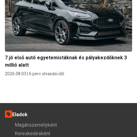
7 jó első autó egyetemistáknak és pályakezdőknek 3
millió alatt
2026.08.03.
6 perc olvasási idő
Eladok
Magánszemélyként
Kereskedésként