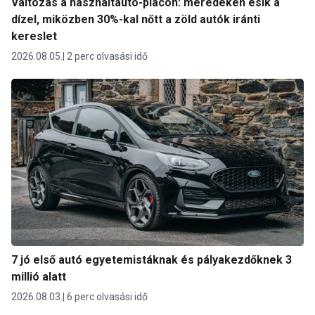
Változás a használtautó-piacon: meredeken esik a
dízel, miközben 30%-kal nőtt a zöld autók iránti
kereslet
2026.08.05.
2 perc olvasási idő
7 jó első autó egyetemistáknak és pályakezdőknek 3
millió alatt
2026.08.03.
6 perc olvasási idő