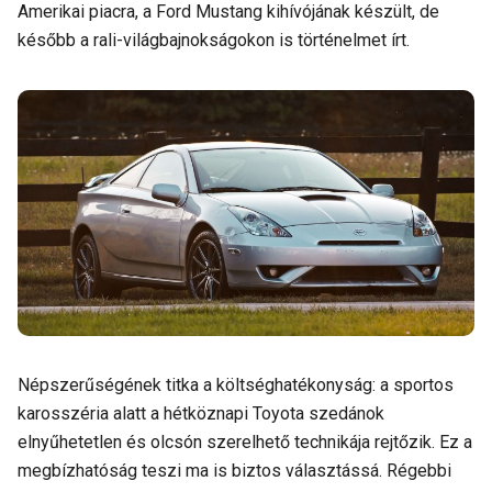
Amerikai piacra, a Ford Mustang kihívójának készült, de
később a rali-világbajnokságokon is történelmet írt.
Népszerűségének titka a költséghatékonyság: a sportos
karosszéria alatt a hétköznapi Toyota szedánok
elnyűhetetlen és olcsón szerelhető technikája rejtőzik. Ez a
megbízhatóság teszi ma is biztos választássá. Régebbi