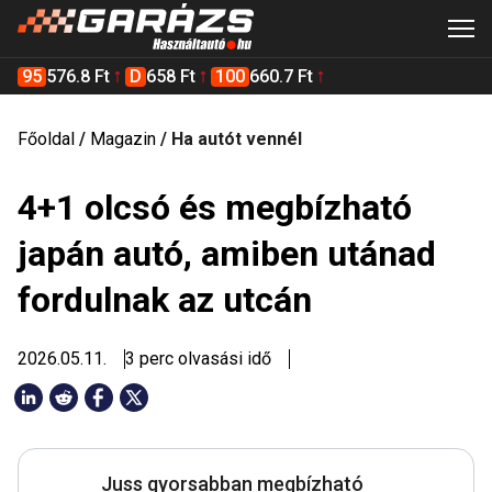
95
576.8 Ft
D
658 Ft
100
660.7 Ft
Főoldal
/
Magazin
/
Ha autót vennél
4+1 olcsó és megbízható
japán autó, amiben utánad
fordulnak az utcán
2026.05.11.
3 perc olvasási idő
Juss gyorsabban megbízható