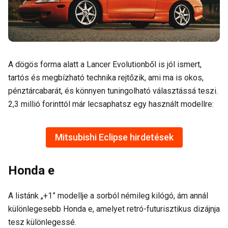
A dögös forma alatt a Lancer Evolutionből is jól ismert,
tartós és megbízható technika rejtőzik, ami ma is okos,
pénztárcabarát, és könnyen tuningolható választássá teszi.
2,3 millió forinttól már lecsaphatsz egy használt modellre:
Mitsubishi Eclipse hirdetések
Honda e
A listánk „+1” modellje a sorból némileg kilógó, ám annál
különlegesebb Honda e, amelyet retró-futurisztikus dizájnja
tesz különlegessé.