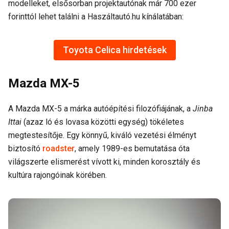
modelleket, elsősorban projektautónak már 700 ezer
forinttól lehet találni a Haszáltautó.hu kínálatában:
Toyota Celica hirdetések
Mazda MX-5
A Mazda MX-5 a márka autóépítési filozófiájának, a
Jinba
Ittai
(azaz ló és lovasa közötti egység) tökéletes
megtestesítője. Egy könnyű, kiváló vezetési élményt
biztosító
roadster
, amely 1989-es bemutatása óta
világszerte elismerést vívott ki, minden korosztály és
kultúra rajongóinak körében.