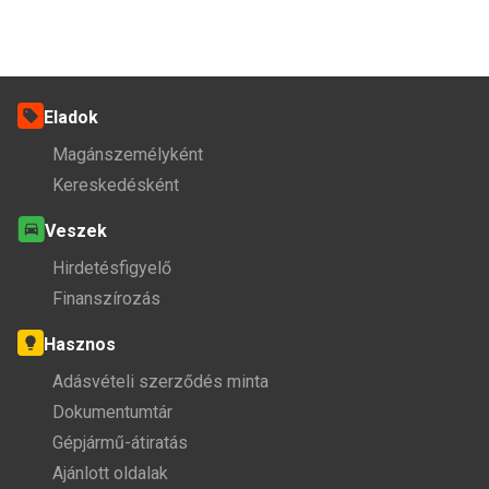
Eladok
Magánszemélyként
Kereskedésként
Veszek
Hirdetésfigyelő
Finanszírozás
Hasznos
Adásvételi szerződés minta
Dokumentumtár
Gépjármű-átiratás
Ajánlott oldalak