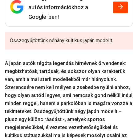
autós információkhoz a
Google-ben!
Összegyűjtöttünk néhány kultikus japán modellt.
A japán autók régóta legendás hírnévnek örvendenek:
megbízhatóak, tartósak, és sokszor olyan karakterük
van, amit a mai steril modellekből már hiányolunk.
Szerencsére nem kell mélyen a zsebedbe nyúlni ahhoz,
hogy olyan autód legyen, ami nemcsak gond nélkül indul
minden reggel, hanem a parkolóban is magára vonzza a
tekinteteket. Összegyűjtöttünk négy japán modellt –
plusz egy különc ráadást -, amelyek sportos
megjelenésükkel, élvezetes vezethetőségükkel és
kultikus státuszukkal ma is képesek mosolyt csalni az