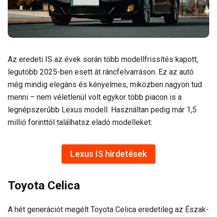
Az eredeti IS az évek során több modellfrissítés kapott,
legutóbb 2025-ben esett át ráncfelvarráson. Ez az autó
még mindig elegáns és kényelmes, miközben nagyon tud
menni – nem véletlenül volt egykor több piacon is a
legnépszerűbb Lexus modell. Használtan pedig már 1,5
millió forinttól találhatsz eladó modelleket:
Lexus IS hirdetések
Toyota Celica
A hét generációt megélt Toyota Celica eredetileg az Észak-