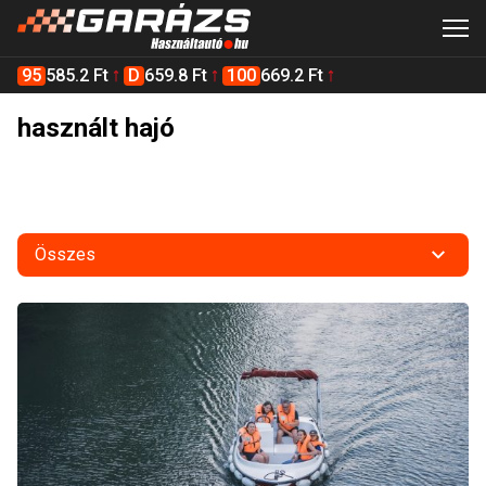
95
585.2 Ft
D
659.8 Ft
100
669.2 Ft
használt hajó
Összes