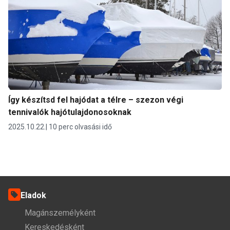
Így készítsd fel hajódat a télre – szezon végi
tennivalók hajótulajdonosoknak
2025.10.22.
10 perc olvasási idő
Eladok
Magánszemélyként
Kereskedésként