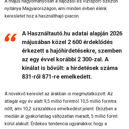
A május hagyományosan a hajózási és vízisport-szezon
nyitánya Magyarországon, ami minden évben élénk
keresletet hoz a használthajó-piacon.
A Használtautó.hu adatai alapján 2026
májusában közel 2 600 érdeklődés
érkezett a hajóhirdetésekre, szemben
az egy évvel korábbi 2 300-zal. A
kínálat is bővült: a hirdetések száma
831-ről 871-re emelkedett.
A növekvő kereslet az árakban is megmutatkozott. Az
átlagár egy év alatt 9,5 millió forintról 10,5 millió forintra
nőtt, ami 10,2 százalékos emelkedést jelent. Eközben a
medián ár gyakorlatilag változatlan maradt, 5 millió forint
körül alakult. Érdekes tendencia ugyanakkor, hogy a