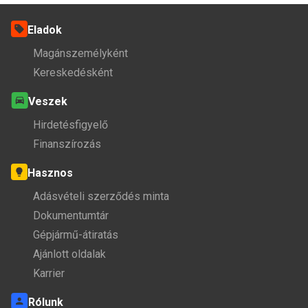
Eladok
Magánszemélyként
Kereskedésként
Veszek
Hirdetésfigyelő
Finanszírozás
Hasznos
Adásvételi szerződés minta
Dokumentumtár
Gépjármű-átiratás
Ajánlott oldalak
Karrier
Rólunk