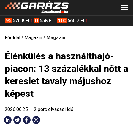
95
576.8 Ft
D
658 Ft
100
660.7 Ft
Főoldal
/
Magazin
/
Magazin
Élénkülés a használthajó-
piacon: 13 százalékkal nőtt a
kereslet tavaly májushoz
képest
2026.06.25.
2 perc olvasási idő