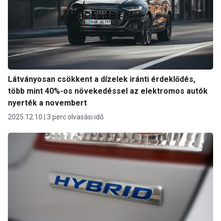
Látványosan csökkent a dízelek iránti érdeklődés,
több mint 40%-os növekedéssel az elektromos autók
nyerték a novembert
2025.12.10.
3 perc olvasási idő