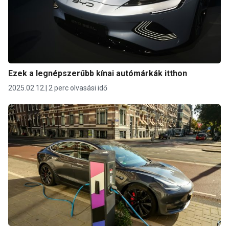
Ezek a legnépszerűbb kínai autómárkák itthon
2025.02.12.
2 perc olvasási idő