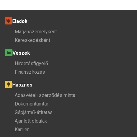
Eladok
Magánszemélyként
Kereskedésként
Veszek
Hirdetésfigyelő
Finanszírozás
Hasznos
Adásvételi szerződés minta
Dokumentumtár
Gépjármű-átiratás
Ajánlott oldalak
Karrier