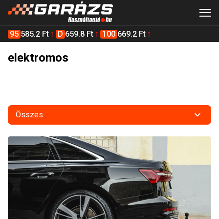
95
585.2 Ft
D
659.8 Ft
100
669.2 Ft
elektromos
Összes