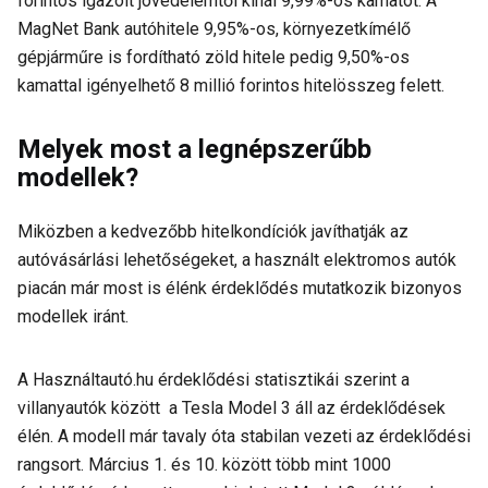
forintos igazolt jövedelemtől kínál 9,99%-os kamatot. A
MagNet Bank autóhitele 9,95%-os, környezetkímélő
gépjárműre is fordítható zöld hitele pedig 9,50%-os
kamattal igényelhető 8 millió forintos hitelösszeg felett.
Melyek most a legnépszerűbb
modellek?
Miközben a kedvezőbb hitelkondíciók javíthatják az
autóvásárlási lehetőségeket, a használt elektromos autók
piacán már most is élénk érdeklődés mutatkozik bizonyos
modellek iránt.
A Használtautó.hu érdeklődési statisztikái szerint a
villanyautók között a Tesla Model 3 áll az érdeklődések
élén. A modell már tavaly óta stabilan vezeti az érdeklődési
rangsort. Március 1. és 10. között több mint 1000