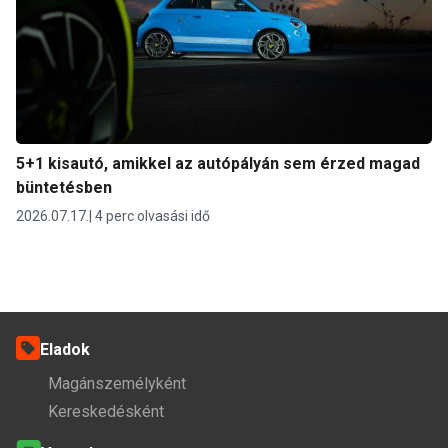
5+1 kisautó, amikkel az autópályán sem érzed magad
büntetésben
2026.07.17.
4 perc olvasási idő
Eladok
Magánszemélyként
Kereskedésként