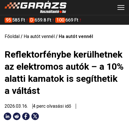
95
585 Ft
D
659.8 Ft
100
669 Ft
Főoldal
/
Ha autót vennél
/
Ha autót vennél
Reflektorfénybe kerülhetnek
az elektromos autók – a 10%
alatti kamatok is segíthetik
a váltást
2026.03.16.
4 perc olvasási idő