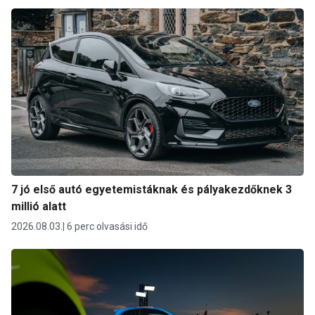
7 jó első autó egyetemistáknak és pályakezdőknek 3
millió alatt
2026.08.03.
6 perc olvasási idő