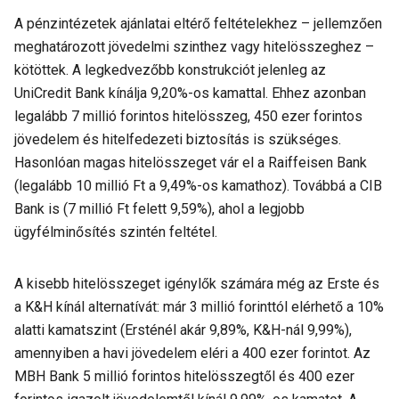
A pénzintézetek ajánlatai eltérő feltételekhez – jellemzően
meghatározott jövedelmi szinthez vagy hitelösszeghez –
kötöttek. A legkedvezőbb konstrukciót jelenleg az
UniCredit Bank kínálja 9,20%-os kamattal. Ehhez azonban
legalább 7 millió forintos hitelösszeg, 450 ezer forintos
jövedelem és hitelfedezeti biztosítás is szükséges.
Hasonlóan magas hitelösszeget vár el a Raiffeisen Bank
(legalább 10 millió Ft a 9,49%-os kamathoz). Továbbá a CIB
Bank is (7 millió Ft felett 9,59%), ahol a legjobb
ügyfélminősítés szintén feltétel.
A kisebb hitelösszeget igénylők számára még az Erste és
a K&H kínál alternatívát: már 3 millió forinttól elérhető a 10%
alatti kamatszint (Ersténél akár 9,89%, K&H-nál 9,99%),
amennyiben a havi jövedelem eléri a 400 ezer forintot. Az
MBH Bank 5 millió forintos hitelösszegtől és 400 ezer