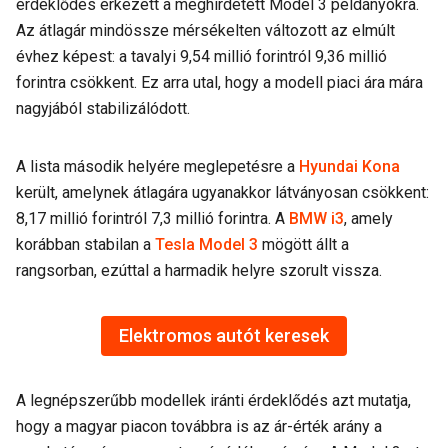
érdeklődés érkezett a meghirdetett Model 3 példányokra.
Az átlagár mindössze mérsékelten változott az elmúlt
évhez képest: a tavalyi 9,54 millió forintról 9,36 millió
forintra csökkent. Ez arra utal, hogy a modell piaci ára mára
nagyjából stabilizálódott.
A lista második helyére meglepetésre a
Hyundai Kona
került, amelynek átlagára ugyanakkor látványosan csökkent:
8,17 millió forintról 7,3 millió forintra. A
BMW i3
, amely
korábban stabilan a
Tesla Model 3
mögött állt a
rangsorban, ezúttal a harmadik helyre szorult vissza.
Elektromos autót keresek
A legnépszerűbb modellek iránti érdeklődés azt mutatja,
hogy a magyar piacon továbbra is az ár-érték arány a