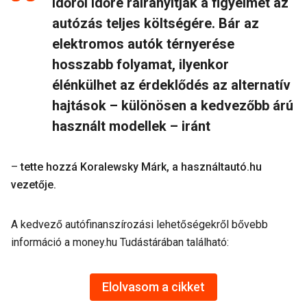
időről időre ráirányítják a figyelmet az
autózás teljes költségére. Bár az
elektromos autók térnyerése
hosszabb folyamat, ilyenkor
élénkülhet az érdeklődés az alternatív
hajtások – különösen a kedvezőbb árú
használt modellek – iránt
–
tette hozzá Koralewsky Márk, a használtautó.hu
vezetője.
A kedvező autófinanszírozási lehetőségekről bővebb
információ a money.hu Tudástárában található:
Elolvasom a cikket