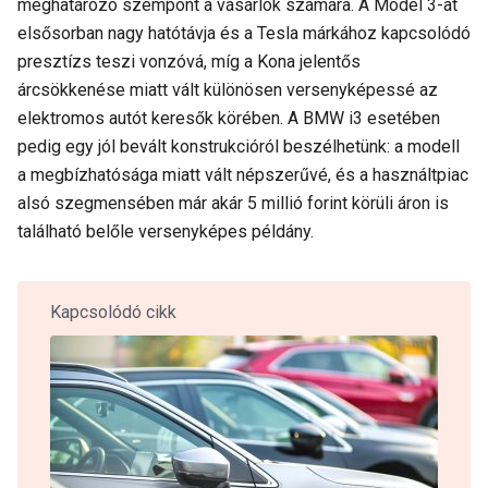
meghatározó szempont a vásárlók számára. A Model 3-at
elsősorban nagy hatótávja és a Tesla márkához kapcsolódó
presztízs teszi vonzóvá, míg a Kona jelentős
árcsökkenése miatt vált különösen versenyképessé az
elektromos autót keresők körében. A BMW i3 esetében
pedig egy jól bevált konstrukcióról beszélhetünk: a modell
a megbízhatósága miatt vált népszerűvé, és a használtpiac
alsó szegmensében már akár 5 millió forint körüli áron is
található belőle versenyképes példány.
Kapcsolódó cikk