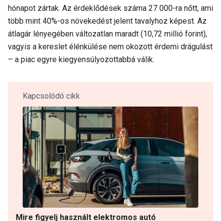
hónapot zártak. Az érdeklődések száma 27 000-ra nőtt, ami
több mint 40%-os növekedést jelent tavalyhoz képest. Az
átlagár lényegében változatlan maradt (10,72 millió forint),
vagyis a kereslet élénkülése nem okozott érdemi drágulást
– a piac egyre kiegyensúlyozottabbá válik.
Kapcsolódó cikk
Mire figyelj használt elektromos autó