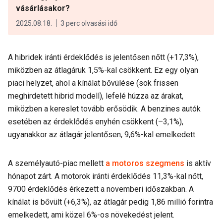
vásárlásakor?
2025.08.18.
3 perc olvasási idő
A hibridek iránti érdeklődés is jelentősen nőtt (+17,3%),
miközben az átlagáruk 1,5%-kal csökkent. Ez egy olyan
piaci helyzet, ahol a kínálat bővülése (sok frissen
meghirdetett hibrid modell), lefelé húzza az árakat,
miközben a kereslet tovább erősödik. A benzines autók
esetében az érdeklődés enyhén csökkent (–3,1%),
ugyanakkor az átlagár jelentősen, 9,6%-kal emelkedett.
A személyautó-piac mellett
a motoros szegmens
is aktív
hónapot zárt. A motorok iránti érdeklődés 11,3%-kal nőtt,
9700 érdeklődés érkezett a novemberi időszakban. A
kínálat is bővült (+6,3%), az átlagár pedig 1,86 millió forintra
emelkedett, ami közel 6%-os növekedést jelent.