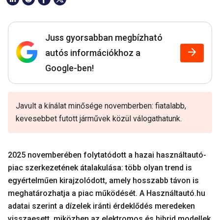
Juss gyorsabban megbízható
autós információkhoz a
Google-ben!
Javult a kínálat minősége novemberben: fiatalabb,
kevesebbet futott járművek közül válogathatunk.
2025 novemberében folytatódott a hazai használtautó-
piac szerkezetének átalakulása: több olyan trend is
egyértelműen kirajzolódott, amely hosszabb távon is
meghatározhatja a piac működését. A Használtautó.hu
adatai szerint a dízelek iránti érdeklődés meredeken
visszaesett, miközben az elektromos és hibrid modellek