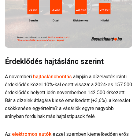
Érdeklődés hajtáslánc szerint
A novemberi
hajtásláncbontás
alapján a dízelautók iránti
érdeklődés közel 10%-kal esett vissza: a 2024-es 157 500
érdeklődés helyett idén novemberben 142 500 érkezett.
Bár a dízelek átlagára kissé emelkedett (+3,6%), a kereslet
csökkenése egyértelmű: a vásárlók egyre nagyobb
arányban fordulnak más hajtástípusok felé.
Az
elektromos autók
ezzel szemben kiemelkedően erős