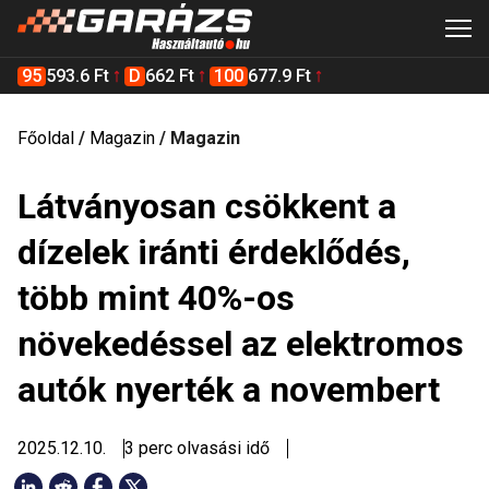
95
593.6 Ft
D
662 Ft
100
677.9 Ft
Főoldal
/
Magazin
/
Magazin
Látványosan csökkent a
dízelek iránti érdeklődés,
több mint 40%-os
növekedéssel az elektromos
autók nyerték a novembert
2025.12.10.
3 perc olvasási idő