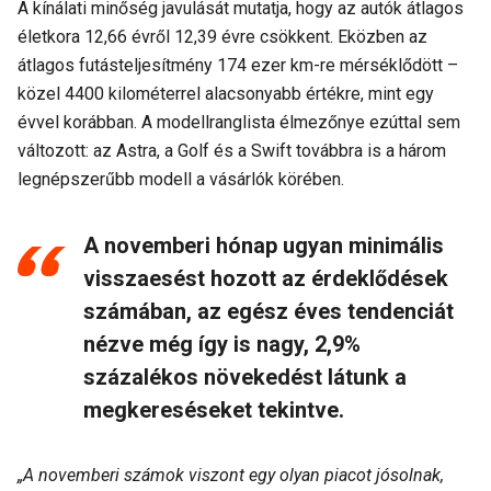
A kínálati minőség javulását mutatja, hogy az autók átlagos
életkora 12,66 évről 12,39 évre csökkent. Eközben az
átlagos futásteljesítmény 174 ezer km-re mérséklődött –
közel 4400 kilométerrel alacsonyabb értékre, mint egy
évvel korábban. A modellranglista élmezőnye ezúttal sem
változott: az Astra, a Golf és a Swift továbbra is a három
legnépszerűbb modell a vásárlók körében.
A novemberi hónap ugyan minimális
visszaesést hozott az érdeklődések
számában, az egész éves tendenciát
nézve még így is nagy, 2,9%
százalékos növekedést látunk a
megkereséseket tekintve.
„A novemberi számok viszont egy olyan piacot jósolnak,