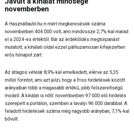
Javult a kínálat minősége
novemberben
A Használtautó.hu-n mért megkeresések száma
novemberben 404 000 volt, ami mindössze 2,7%-kal marad
el a 2024-es értéktől. Bár az érdeklődés megtorpanást
mutatott, a kínálati oldal ezzel párhuzamosan kifejezetten
erős hónapot zárt.
Az átlagos vételár 8,9%-kal emelkedett, elérve az 5,35
millió forintot, ami azt jelzi, hogy a friss hirdetések között
arányaiban több a magasabb értékű, jobb felszereltségű
modell. A kínálat is nőtt: novemberben 97 000 élő hirdetés
szerepelt a portálon, szemben a tavalyi 96 000 darabbal. A
feladott hirdetések száma még nagyobb arányban, 7,1%-kal
bővült.