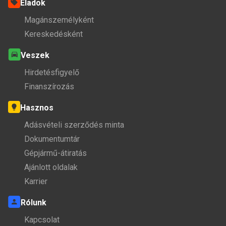
Eladok
Magánszemélyként
Kereskedésként
Veszek
Hirdetésfigyelő
Finanszírozás
Hasznos
Adásvételi szerződés minta
Dokumentumtár
Gépjármű-átiratás
Ajánlott oldalak
Karrier
Rólunk
Kapcsolat