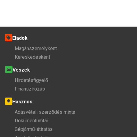
Eladok
Magánszemélyként
Kereskedésként
Veszek
Hirdetésfigyelő
Finanszírozás
Hasznos
Adásvételi szerződés minta
Dokumentumtár
Gépjármű-átiratás