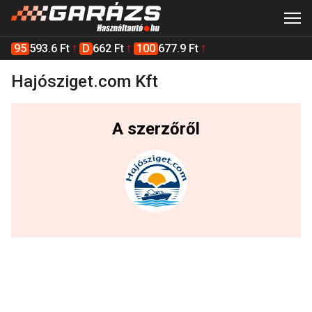
95
593.6 Ft
D
662 Ft
100
677.9 Ft
Hajósziget.com Kft
A szerzőről