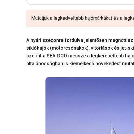
Mutatjuk a legkedveltebb hajómárkákat és a legk
A nyári szezonra fordulva jelentősen megnőtt az 
siklóhajók (motorcsónakok), vitorlások és jet-sk
szerint a SEA-DOO messze a legkeresettebb haj
általánosságban is kiemelkedő növekedést mutat