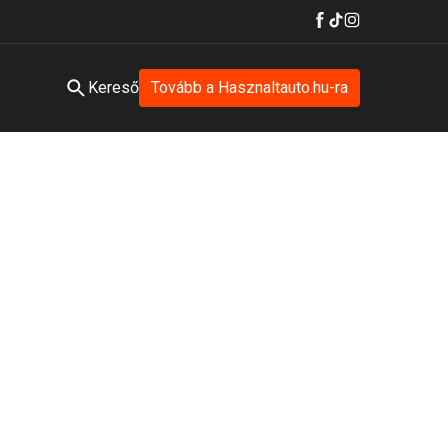
Kereső
Tovább a Hasznaltauto.hu-ra