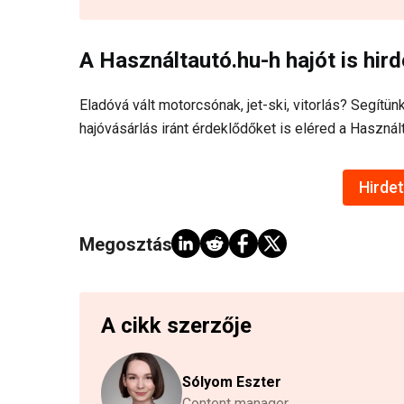
A Használtautó.hu-h hajót is hird
Eladóvá vált motorcsónak, jet-ski, vitorlás? Segítünk
hajóvásárlás iránt érdeklődőket is eléred a Használt
Hirdet
Megosztás:
A cikk szerzője
Sólyom Eszter
Content manager