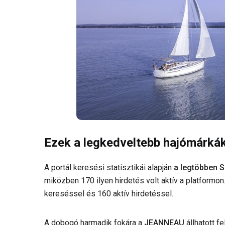
Ezek a legkedveltebb hajómárká
A portál keresési statisztikái alapján
a legtöbben S
miközben 170 ilyen hirdetés volt aktív a platform
kereséssel és 160 aktív hirdetéssel.
A dobogó harmadik fokára a
JEANNEAU
állhatott f