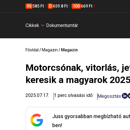
95
585 Ft
D
659.8 Ft
100
669 Ft
Cikkek
Dokumentumtár
Főoldal
/
Magazin
/
Magazin
Motorcsónak, vitorlás, je
keresik a magyarok 202
2025.07.17.
1 perc olvasási idő
Megosztás:
Juss gyorsabban megbízható aut
ben!