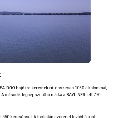
k
EA-DOO hajókra kerestek rá
: összesen 1030 alkalommal,
on. A második legnépszerűbb márka a
BAYLINER
lett 770
el, 550 kereséssel. A toplistán szerepel továbbá a jól