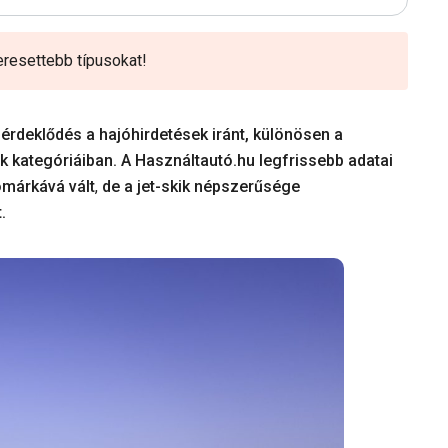
eresettebb típusokat!
érdeklődés a hajóhirdetések iránt, különösen a
ik kategóriáiban. A Használtautó.hu legfrissebb adatai
ómárkává vált
,
de a jet-skik népszerűsége
.