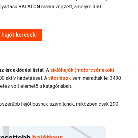
 gyártású
BALATON
márka végzett, amelyre 350
 hajót keresek!
z érdeklődési listát
. A
siklóhajók (motorcsónakok)
00 aktív hirdetéssel. A
vitorlások
sem maradtak le: 3430
etés volt elérhető a kategóriában.
pszerűbb hajótípusnak számítanak, miközben csak 290