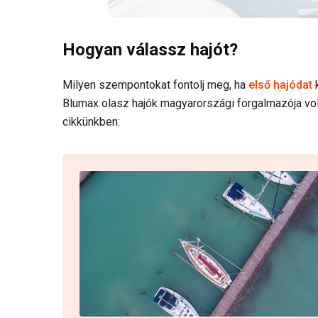
Hogyan válassz hajót?
Milyen szempontokat fontolj meg, ha
első hajódat
Blumax olasz hajók magyarországi forgalmazója volt
cikkünkben: