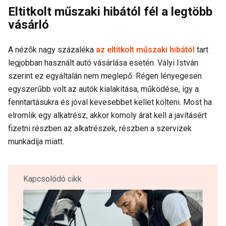
Eltitkolt műszaki hibától fél a legtöbb
vásárló
A nézők nagy százaléka
az eltitkolt műszaki hibától
tart
legjobban használt autó vásárlása esetén. Vályi István
szerint ez egyáltalán nem meglepő. Régen lényegesen
egyszerűbb volt az autók kialakítása, működése, így a
fenntartásukra és jóval kevesebbet kellet költeni. Most ha
elromlik egy alkatrész, akkor komoly árat kell a javításért
fizetni részben az alkatrészek, részben a szervizek
munkadíja miatt.
Kapcsolódó cikk