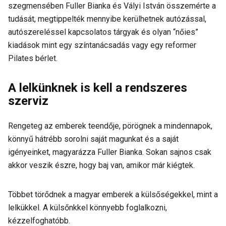
szegmensében Fuller Bianka és Vályi István összemérte a
tudását, megtippelték mennyibe kerülhetnek autózással,
autószereléssel kapcsolatos tárgyak és olyan “nőies”
kiadások mint egy színtanácsadás vagy egy reformer
Pilates bérlet.
A lelkünknek is kell a rendszeres
szerviz
Rengeteg az emberek teendője, pörögnek a mindennapok,
könnyű hátrébb sorolni saját magunkat és a saját
igényeinket, magyarázza Fuller Bianka. Sokan sajnos csak
akkor veszik észre, hogy baj van, amikor már kiégtek.
Többet törődnek a magyar emberek a külsőségekkel, mint a
lelkükkel. A külsőnkkel könnyebb foglalkozni,
kézzelfoghatóbb.