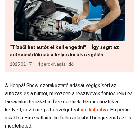
“Tízből hat autót el kell engedni” – Így segít az
autóvásárlóknak a helyszíni átvizsgálás
2025.02.17.
4 perc olvasási idő
A Hoppá! Show szórakoztató adását végigkíséri az
autózás és a humor, miközben a résztvevők fontos lelki és
társadalmi témákat is feszegetnek. Ha meghoztuk a
kedved, nézd meg a beszélgetést
ide kattintva
. Ha pedig
inkább a Használtautó.hu felhozatalából böngésznél azt is
megteheted: