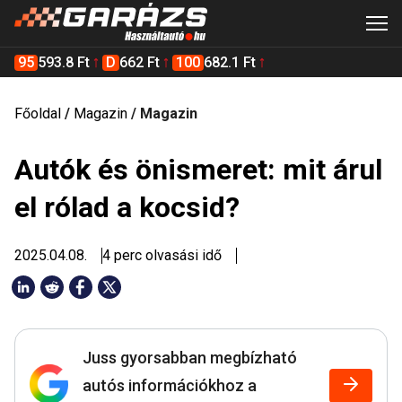
95
593.8 Ft
D
662 Ft
100
682.1 Ft
Főoldal
/
Magazin
/
Magazin
Autók és önismeret: mit árul
el rólad a kocsid?
2025.04.08.
4 perc olvasási idő
Juss gyorsabban megbízható
autós információkhoz a