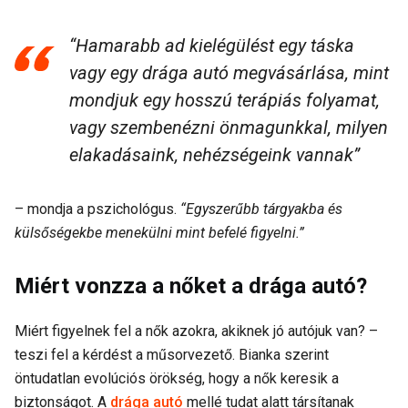
“Hamarabb ad kielégülést egy táska
vagy egy drága autó megvásárlása, mint
mondjuk egy hosszú terápiás folyamat,
vagy szembenézni önmagunkkal, milyen
elakadásaink, nehézségeink vannak”
– mondja a pszichológus.
“Egyszerűbb tárgyakba és
külsőségekbe menekülni mint befelé figyelni.”
Miért vonzza a nőket a drága autó?
Miért figyelnek fel a nők azokra, akiknek jó autójuk van? –
teszi fel a kérdést a műsorvezető. Bianka szerint
öntudatlan evolúciós örökség, hogy a nők keresik a
biztonságot. A
drága autó
mellé tudat alatt társítanak