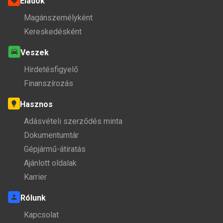
Eladok
Magánszemélyként
Kereskedésként
Veszek
Hirdetésfigyelő
Finanszírozás
Hasznos
Adásvételi szerződés minta
Dokumentumtár
Gépjármű-átiratás
Ajánlott oldalak
Karrier
Rólunk
Kapcsolat