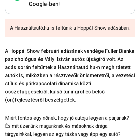
Google-ben!
A Használtautó.hu is feltűnik a Hoppá! Show adásában.
A Hoppá! Show februári adásának vendége Fuller Bianka
pszichológus és Vályi István autós újságíró volt. Az
adás során feltűntek a Használtautó.hu-n meghirdetett
autók is, miközben a résztvevők önismeretről, a vezetési
stílus és párkapcsolati dinamika közti
összefüggésekről, külső tuningról és belső
(ön)fejlesztésről beszélgettek.
Miért fontos egy nőnek, hogy jó autója legyen a párjának?
És mit üzenünk magunknak és másoknak drága
tárgyainkkal, legyen az egy táska vagy épp egy autó?