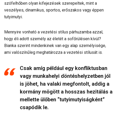
szófelhőben olyan kifejezések szerepeltek, mint a
veszélyes, dinamikus, sportos, erőszakos vagy éppen
tutyimutyi.
Mennyire vonható a vezetési stílus párhuzamba azzal,
hogy éli adott személy az életét a sofőrülésen kívül?
Bianka szerint mindenkinek van egy alap személyisége,
ami valószínűleg meghatározza a vezetési stílusát is.
Csak amíg például egy konfliktusban
vagy munkahelyi döntéshelyzetben jól
is jöhet, ha valaki megfontolt, addig a
kormány mögött a hosszas hezitálás a
mellette ülőben “tutyimutyiságként”
csapódik le.