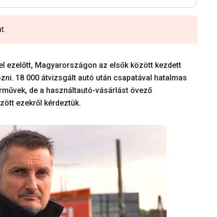
t.
vel ezelőtt, Magyarországon az elsők között kezdett
ozni. 18 000 átvizsgált autó után csapatával hatalmas
rművek, de a használtautó-vásárlást övező
özött ezekről kérdeztük.