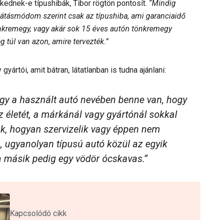
kednek-e típushibák, Tibor rögtön pontosít.
“Mindig
n látásmódom szerint csak az típushiba, ami garanciaidő
tönkremegy, vagy akár sok 15 éves autón tönkremegy
g túl van azon, amire tervezték.”
yártói, amit bátran, látatlanban is tudna ajánlani:
ogy a használt autó nevében benne van, hogy
z életét, a márkánál vagy gyártónál sokkal
, hogyan szervizelik vagy éppen nem
s, ugyanolyan típusú autó közül az egyik
a másik pedig egy vödör ócskavas.”
Kapcsolódó cikk