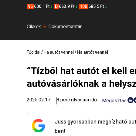
95
600.1 Ft
D
663.9 Ft
100
685.5 Ft
Cikkek
Dokumentumtár
Főoldal
/
Ha autót vennél
/
Ha autót vennél
“Tízből hat autót el kell 
autóvásárlóknak a helysz
2025.02.17.
8 perc olvasási idő
Megosztás:
Juss gyorsabban megbízható aut
ben!