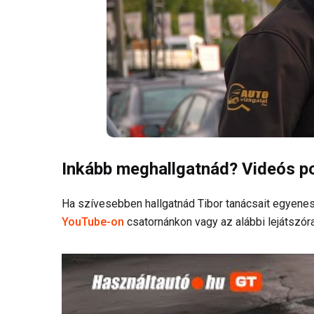
Inkább meghallgatnád? Videós po
Ha szívesebben hallgatnád Tibor tanácsait egyenes
YouTube-on
csatornánkon vagy az alábbi lejátszóra 