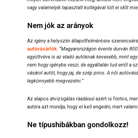
vagy valamelyik tapasztalt kollégával tölt el időt mie
Nem jók az arányok
Az igény a helyszíni állapotfelmérésre szerencsér
autóvásárlók.
“Magyarországon évente durván 800 00
együttvéve is az eladó autóknak kevesebb, mint egy 
nem hogy igénybe veszi, de egyáltalán tud erről a 
vásárol autót, hogy jaj, de szép piros. A női autóvás
legkönnyebb megvezetni.”
Az alapos átvizsgálás ráadásul azért is fontos, mer
autóra azt mondja, hogy el kell engedni, mert valami
Ne típushibákban gondolkozz!