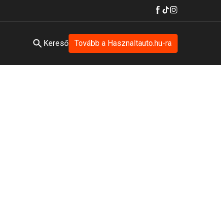
Kereső
Tovább a Hasznaltauto.hu-ra