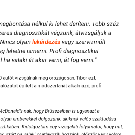
megbontása nélkül ki lehet deríteni. Több száz
eres diagnosztikát végzünk, átvizsgáljuk a
. Nincs olyan
lekérdezés
vagy szervizmúlt
g lehetne ismerni. Profi diagnosztikai
ha valaki át akar verni, át fog verni.”
90 autót vizsgálnak meg országosan. Tibor ezt,
lózatot épített a módszertanát alkalmazó, profi
McDonald’s-nak, hogy Brüsszelben is ugyanazt a
olyan emberekkel dolgozunk, akiknek valós szaktudása
ztikában. Kidolgoztam egy vizsgálati folyamatot, hogy mit,
 ezért ha valaki csatlakozik hozzánk, először vagy velem,