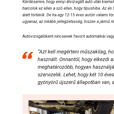
Kérdésemre, hogy ennyi átvizsgált autó után kiemel
harcolok ez ellen a szó ellen, hogy típushiba. Az é
alatt történik. De ha egy 12-15 éves autón valami 
ugyanaz, az inkább jellegzetesség, hiszen a jármű ré
Autóvizsgálóként nincsenek favorit autómárkái vagy g
“Azt kell megérteni műszakilag, h
használt. Onnantól, hogy elkezdi a
meghatározóbb, hogyan használják
szervizelik. Lehet, hogy két 10 éve
gyönyörű újszerű állapotban van, 