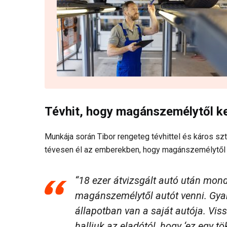
Tévhit, hogy magánszemélytől kel
Munkája során Tibor rengeteg tévhittel és káros szt
tévesen él az emberekben, hogy magánszemélytől j
“18 ezer átvizsgált autó után mo
magánszemélytől autót venni. Gyak
állapotban van a saját autója. Vi
halljuk az eladótól, hogy ‘ez egy tö