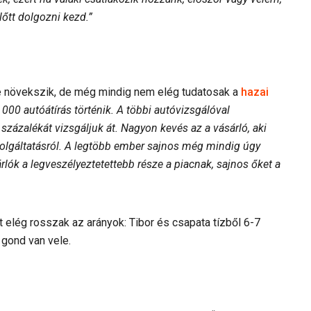
lőtt dolgozni kezd.”
e növekszik, de még mindig nem elég tudatosak a
hazai
0 autóátírás történik. A többi autóvizsgálóval
százalékát vizsgáljuk át. Nagyon kevés az a vásárló, aki
szolgáltatásról. A legtöbb ember sajnos még mindig úgy
árlók a legveszélyeztetettebb része a piacnak, sajnos őket a
t elég rosszak az arányok: Tibor és csapata tízből 6-7
 gond van vele.