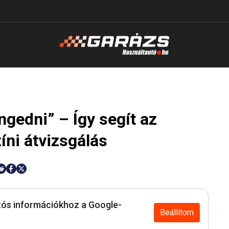
engedni” – Így segít az
íni átvizsgálás
ós információkhoz a Google-
Beállítom