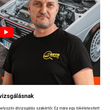
tvizsgálásnak
helyszíni átvizsgálás szakértői. Ez mára egy tökéletesített