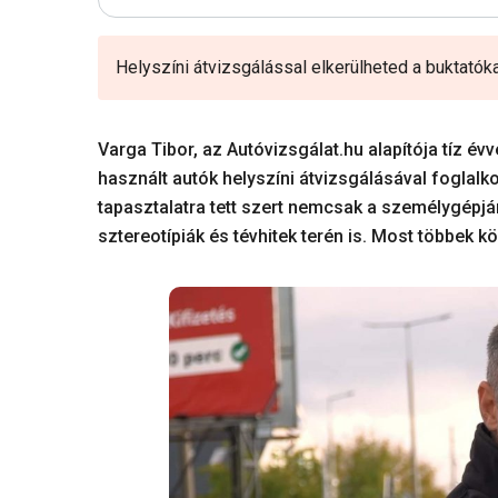
Helyszíni átvizsgálással elkerülheted a buktatóka
Varga Tibor, az Autóvizsgálat.hu alapítója tíz év
használt autók helyszíni átvizsgálásával foglalk
tapasztalatra tett szert nemcsak a személygépjá
sztereotípiák és tévhitek terén is. Most többek k