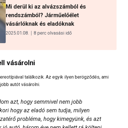
Mi derül ki az alvázszámból és
rendszámból? Járműelőélet
vásárlóknak és eladóknak
2025.01.08.
8 perc olvasási idő
l vásárolni
ereotípiával találkozik. Az egyik ilyen berögződés, ami
obb autót vásárolni.
ndom azt, hogy semmivel nem jobb
ori hogy az eladó sem tudja, milyen
sszatérő probléma, hogy kimegyünk, és azt
k jó autó, három éve nem kellett rá költeni