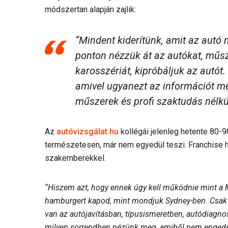
módszertan alapján zajlik:
“Mindent kiderítünk, amit az autó 
ponton nézzük át az autókat, műsz
karosszériát, kipróbáljuk az autót
amivel ugyanezt az információt me
műszerek és profi szaktudás nélkül 
Az
autóvizsgálat.hu
kollégái jelenleg hetente 80-
természetesen, már nem egyedül teszi. Franchise há
szakemberekkel.
“Hiszem azt, hogy ennek úgy kell működnie mint a 
hamburgert kapod, mint mondjuk Sydney-ben. Csak 
van az autójavításban, típusismeretben, autódiagnos
milyen sorrendben nézünk meg, amiből nem engedek,