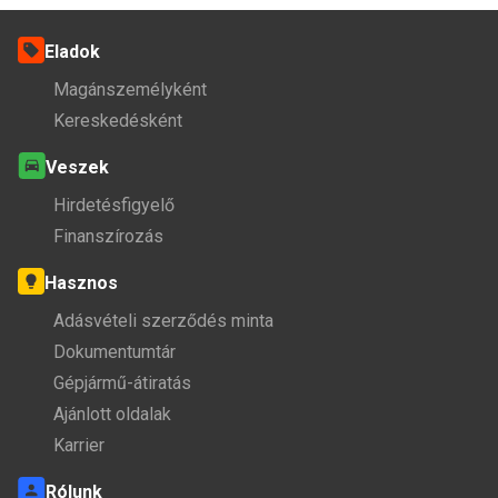
Eladok
Magánszemélyként
Kereskedésként
Veszek
Hirdetésfigyelő
Finanszírozás
Hasznos
Adásvételi szerződés minta
Dokumentumtár
Gépjármű-átiratás
Ajánlott oldalak
Karrier
Rólunk