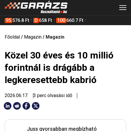
95
576.8 Ft
D
658 Ft
100
660.7 Ft
Főoldal
/
Magazin
/
Magazin
Közel 30 éves és 10 millió
forintnál is drágább a
legkeresettebb kabrió
2026.06.17.
3 perc olvasási idő
Juss gyorsabban megbízható