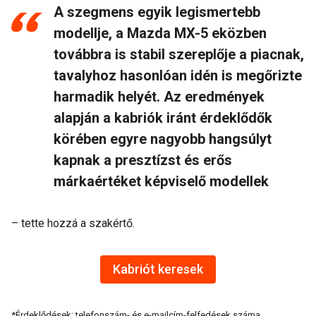
A szegmens egyik legismertebb
modellje, a Mazda MX-5 eközben
továbbra is stabil szereplője a piacnak,
tavalyhoz hasonlóan idén is megőrizte
harmadik helyét. Az eredmények
alapján a kabriók iránt érdeklődők
körében egyre nagyobb hangsúlyt
kapnak a presztízst és erős
márkaértéket képviselő modellek
–
tette hozzá a szakértő.
Kabriót keresek
*Érdeklődések: telefonszám- és e-mailcím-felfedések száma.