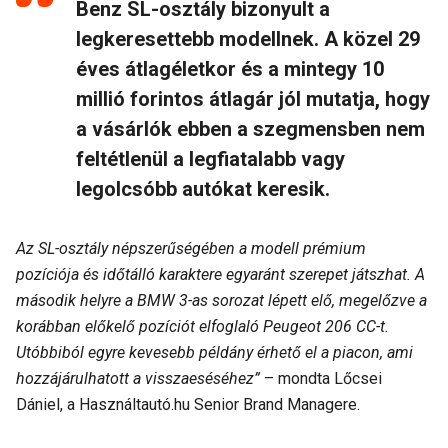
Benz SL-osztály bizonyult a
legkeresettebb modellnek. A közel 29
éves átlagéletkor és a mintegy 10
millió forintos átlagár jól mutatja, hogy
a vásárlók ebben a szegmensben nem
feltétlenül a legfiatalabb vagy
legolcsóbb autókat keresik.
Az SL-osztály népszerűségében a modell prémium
pozíciója és időtálló karaktere egyaránt szerepet játszhat. A
második helyre a BMW 3-as sorozat lépett elő, megelőzve a
korábban előkelő pozíciót elfoglaló Peugeot 206 CC-t.
Utóbbiból egyre kevesebb példány érhető el a piacon, ami
hozzájárulhatott a visszaeséséhez”
– mondta Lőcsei
Dániel, a Használtautó.hu Senior Brand Managere.