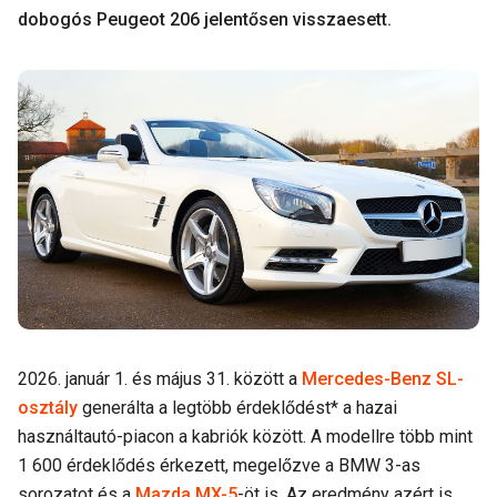
dobogós Peugeot 206 jelentősen visszaesett.
2026. január 1. és május 31. között a
Mercedes-Benz SL-
osztály
generálta a legtöbb érdeklődést* a hazai
használtautó-piacon a kabriók között. A modellre több mint
1 600 érdeklődés érkezett, megelőzve a BMW 3-as
sorozatot és a
Mazda MX-5
-öt is. Az eredmény azért is