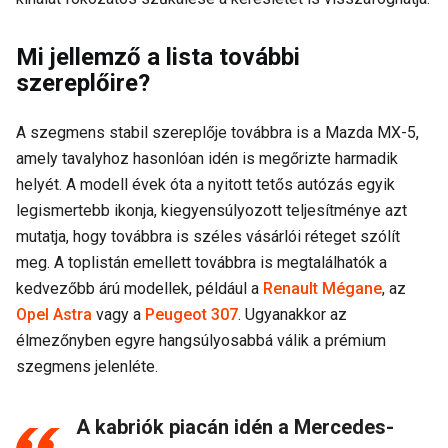
Mi jellemző a lista további
szereplőire?
A szegmens stabil szereplője továbbra is a Mazda MX-5,
amely tavalyhoz hasonlóan idén is megőrizte harmadik
helyét. A modell évek óta a nyitott tetős autózás egyik
legismertebb ikonja, kiegyensúlyozott teljesítménye azt
mutatja, hogy továbbra is széles vásárlói réteget szólít
meg. A toplistán emellett továbbra is megtalálhatók a
kedvezőbb árú modellek, például a
Renault Mégane
, az
Opel Astra
vagy a
Peugeot 307
. Ugyanakkor az
élmezőnyben egyre hangsúlyosabbá válik a prémium
szegmens jelenléte.
A kabriók piacán idén a Mercedes-