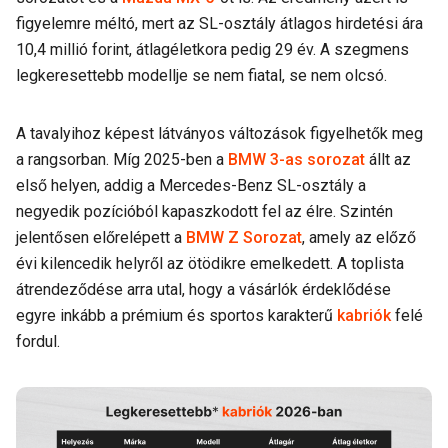
figyelemre méltó, mert az SL-osztály átlagos hirdetési ára
10,4 millió forint, átlagéletkora pedig 29 év. A szegmens
legkeresettebb modellje se nem fiatal, se nem olcsó.
A tavalyihoz képest látványos változások figyelhetők meg
a rangsorban. Míg 2025-ben a
BMW 3-as sorozat
állt az
első helyen, addig a Mercedes-Benz SL-osztály a
negyedik pozícióból kapaszkodott fel az élre. Szintén
jelentősen előrelépett a
BMW Z Sorozat
, amely az előző
évi kilencedik helyről az ötödikre emelkedett. A toplista
átrendeződése arra utal, hogy a vásárlók érdeklődése
egyre inkább a prémium és sportos karakterű
kabriók
felé
fordul.