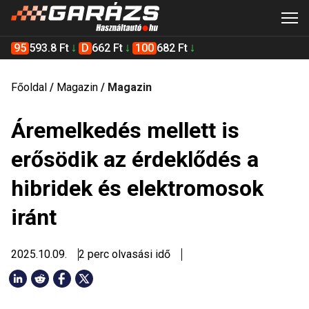
95
593.8 Ft
D
662 Ft
100
682 Ft
Főoldal
/
Magazin
/
Magazin
Áremelkedés mellett is
erősödik az érdeklődés a
hibridek és elektromosok
iránt
2025.10.09.
2 perc olvasási idő