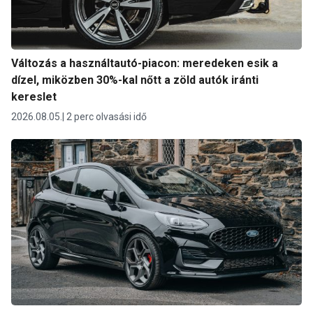
Változás a használtautó-piacon: meredeken esik a
dízel, miközben 30%-kal nőtt a zöld autók iránti
kereslet
2026.08.05.
2 perc olvasási idő