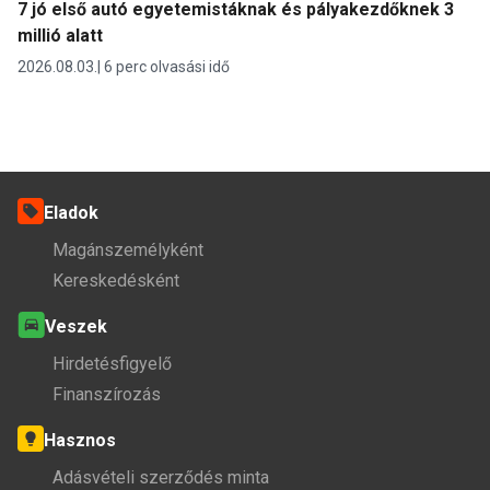
7 jó első autó egyetemistáknak és pályakezdőknek 3
millió alatt
2026.08.03.
6 perc olvasási idő
Eladok
Magánszemélyként
Kereskedésként
Veszek
Hirdetésfigyelő
Finanszírozás
Hasznos
Adásvételi szerződés minta