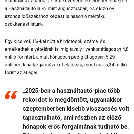
mutatnak az adatok. 2%-kal kevesebb érdeklődés érkezett
a Használtautó.hu-n, mint augusztusban, és előző év
azonos időszakához képest is hasonló mértékű
csökkenést látunk.
Egy kicsivel, 1%-kal nőtt a hirdetések száma, és
emelkedtek a vételárak is: míg tavaly ilyenkor átlagosan 4,8
millió forintért, a múlt hónapban pedig átlagosan 5,29
millióért kínáltak járműveket eladásra, most már 5,34 millió
forint az átlagár.
„2025-ben a használtautó-piac több
rekordot is megdöntött, ugyanakkor
szeptemberben kisebb visszaesés volt
tapasztalható, ami részben az előző
hónapok erős forgalmának tudható be.