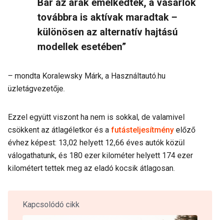
Bár az árak emelkedtek, a vásárlók
továbbra is aktívak maradtak –
különösen az alternatív hajtású
modellek esetében”
– mondta Koralewsky Márk, a Használtautó.hu
üzletágvezetője.
Ezzel együtt viszont ha nem is sokkal, de valamivel
csökkent az átlagéletkor és a
futásteljesítmény
előző
évhez képest: 13,02 helyett 12,66 éves autók közül
válogathatunk, és 180 ezer kilométer helyett 174 ezer
kilométert tettek meg az eladó kocsik átlagosan.
Kapcsolódó cikk