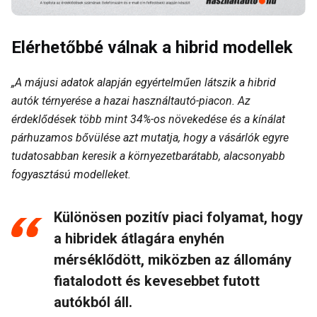
Elérhetőbbé válnak a hibrid modellek
„A májusi adatok alapján egyértelműen látszik a hibrid
autók térnyerése a hazai használtautó-piacon. Az
érdeklődések több mint 34%-os növekedése és a kínálat
párhuzamos bővülése azt mutatja, hogy a vásárlók egyre
tudatosabban keresik a környezetbarátabb, alacsonyabb
fogyasztású modelleket.
Különösen pozitív piaci folyamat, hogy
a hibridek átlagára enyhén
mérséklődött, miközben az állomány
fiatalodott és kevesebbet futott
autókból áll.