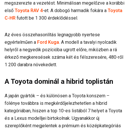
megszerezte a vezetést. Minimálisan megelőzve a korábbi
első
Toyota RAV 4
-et. A dobogó harmadik fokára a
Toyota
C-HR
futott be 1 300 érdeklődéssel.
Az éves összehasonlítás legnagyobb nyertese
egyértelműen a
Ford Kuga
. A modell a tavalyi nyolcadik
helyről a negyedik pozícióba ugrott előre, miközben a rá
érkező megkeresések száma két és félszeresére, 480-ről
1 200 darabra növekedett.
A Toyota dominál a hibrid toplistán
A japán gyártók – és különösen a Toyota konszern –
fölénye továbbra is megkérdőjelezhetetlen a hibrid
kategóriában, hiszen a top 10-es listából 7 helyet a Toyota
és a Lexus modelljei birtokolnak. Ugyanakkor új
szereplőként megjelentek a prémium és középkategóriás