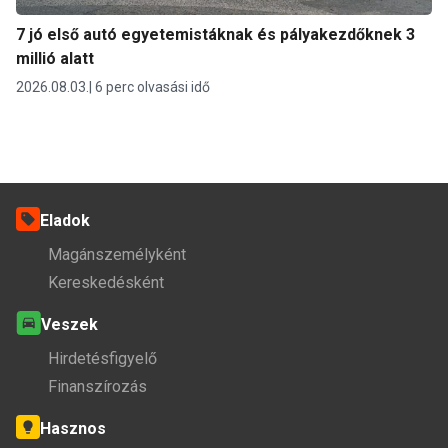
7 jó első autó egyetemistáknak és pályakezdőknek 3
millió alatt
2026.08.03.
6 perc olvasási idő
Eladok
Magánszemélyként
Kereskedésként
Veszek
Hirdetésfigyelő
Finanszírozás
Hasznos