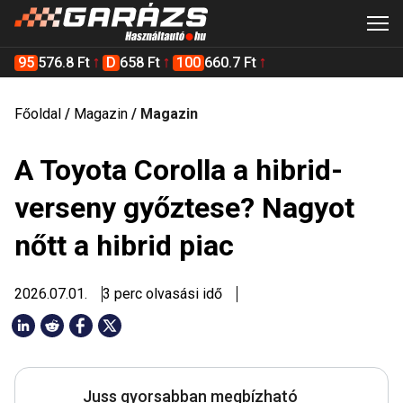
95
576.8 Ft
D
658 Ft
100
660.7 Ft
Főoldal
/
Magazin
/
Magazin
A Toyota Corolla a hibrid-
verseny győztese? Nagyot
nőtt a hibrid piac
2026.07.01.
3 perc olvasási idő
Juss gyorsabban megbízható