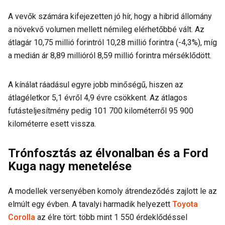
A vevők számára kifejezetten jó hír, hogy a hibrid állomány
a növekvő volumen mellett némileg elérhetőbbé vált. Az
átlagár 10,75 millió forintról 10,28 millió forintra (-4,3%), míg
a medián ár 8,89 millióról 8,59 millió forintra mérséklődött.
A kínálat ráadásul egyre jobb minőségű, hiszen az
átlagéletkor 5,1 évről 4,9 évre csökkent. Az átlagos
futásteljesítmény pedig 101 700 kilométerről 95 900
kilométerre esett vissza.
Trónfosztás az élvonalban és a Ford
Kuga nagy menetelése
A modellek versenyében komoly átrendeződés zajlott le az
elmúlt egy évben. A tavalyi harmadik helyezett
Toyota
Corolla
az élre tört: több mint 1 550 érdeklődéssel