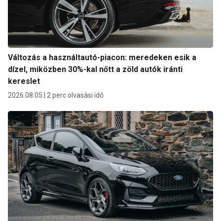
Változás a használtautó-piacon: meredeken esik a
dízel, miközben 30%-kal nőtt a zöld autók iránti
kereslet
2026.08.05.
2 perc olvasási idő