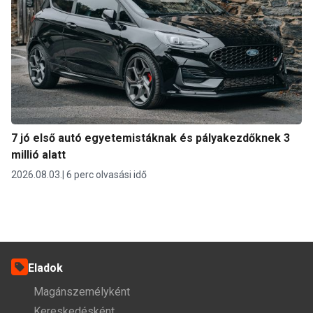
7 jó első autó egyetemistáknak és pályakezdőknek 3
millió alatt
2026.08.03.
6 perc olvasási idő
Eladok
Magánszemélyként
Kereskedésként