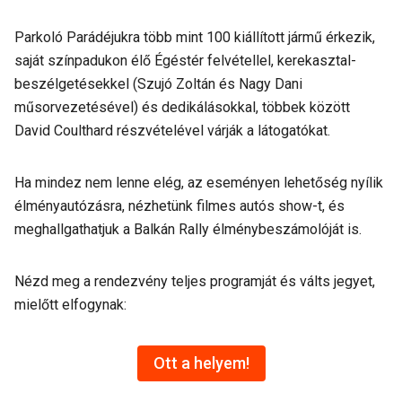
Parkoló Parádéjukra több mint 100 kiállított jármű érkezik,
saját színpadukon élő Égéstér felvétellel, kerekasztal-
beszélgetésekkel (Szujó Zoltán és Nagy Dani
műsorvezetésével) és dedikálásokkal, többek között
David Coulthard részvételével várják a látogatókat.
Ha mindez nem lenne elég, az eseményen lehetőség nyílik
élményautózásra, nézhetünk filmes autós show-t, és
meghallgathatjuk a Balkán Rally élménybeszámolóját is.
Nézd meg a rendezvény teljes programját és válts jegyet,
mielőtt elfogynak:
Ott a helyem!