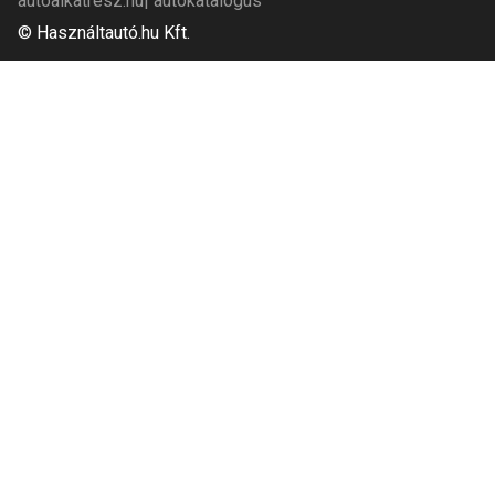
autoalkatresz.hu
autokatalogus
© Használtautó.hu Kft.