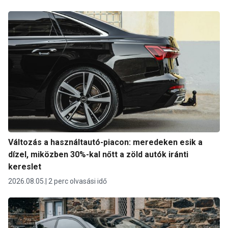
Változás a használtautó-piacon: meredeken esik a
dízel, miközben 30%-kal nőtt a zöld autók iránti
kereslet
2026.08.05.
2 perc olvasási idő