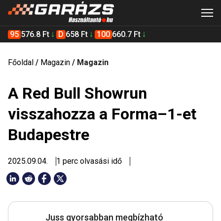
95
576.8 Ft
D
658 Ft
100
660.7 Ft
Főoldal
/
Magazin
/
Magazin
A Red Bull Showrun
visszahozza a Forma–1-et
Budapestre
2025.09.04.
1 perc olvasási idő
Juss gyorsabban megbízható