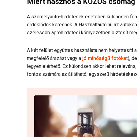
Miért hasznos a KÖZÖS csomag 
A személyautó-hirdetések esetében különösen fontos
érdeklődők keresnek. A Használtautó.hu az autóker
szélesebb apróhirdetési környezetben biztosít meg
A két felület együttes használata nem helyettesíti a
megfelelő árazást vagy a
jó minőségű fotókat
), d
legyen elérhető. Ez különösen akkor lehet releváns
fontos számára az átlátható, egyszerű hirdetéskez