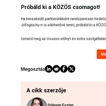
Próbáld ki a KÖZÖS csomagot!
Ha kereskedő partnerünkként rendszeresen hirdetsz
Jófogás.hu-n is elérhetővé tenni, próbáld ki a KÖ
Ismerd meg az összes előnyt és extra szolgáltatá
M
Megosztás:
A cikk szerzője
Sólyom Eszter