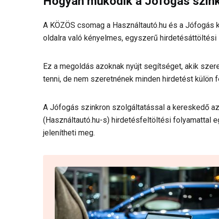
Hogyan működik a Jófogás szin
A KÖZÖS csomag a Használtautó.hu és a Jófogás kö
oldalra való kényelmes, egyszerű hirdetésáttöltési
Ez a megoldás azoknak nyújt segítséget, akik szere
tenni, de nem szeretnének minden hirdetést külön fel
A Jófogás szinkron szolgáltatással a kereskedő az á
(Használtautó.hu-s) hirdetésfeltöltési folyamattal
jelenítheti meg.