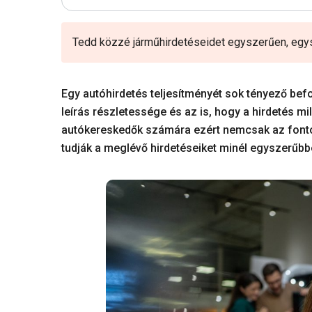
Tedd közzé járműhirdetéseidet egyszerűen, egysz
Egy autóhirdetés teljesítményét sok tényező befol
leírás részletessége és az is, hogy a hirdetés mi
autókereskedők számára ezért nemcsak az fontos
tudják a meglévő hirdetéseiket minél egyszerűbbe