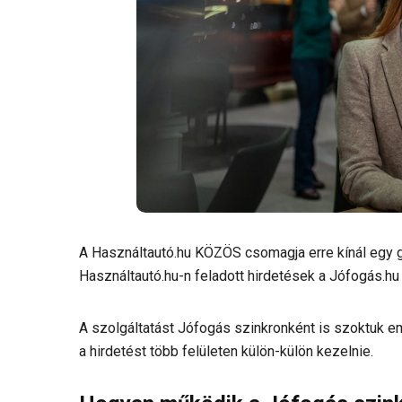
A Használtautó.hu KÖZÖS csomagja erre kínál egy 
Használtautó.hu-n feladott hirdetések a Jófogás.hu 
A szolgáltatást Jófogás szinkronként is szoktuk eml
a hirdetést több felületen külön-külön kezelnie.