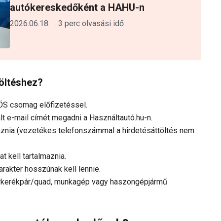
autókereskedőként a HAHU-n
2026.06.18.
3 perc olvasási idő
töltéshez?
ZÖS csomag előfizetéssel.
ált e-mail címét megadni a Használtautó.hu-n.
aznia (vezetékes telefonszámmal a hirdetésáttöltés nem
t kell tartalmaznia.
arakter hosszúnak kell lennie.
orkerékpár/quad, munkagép vagy haszongépjármű