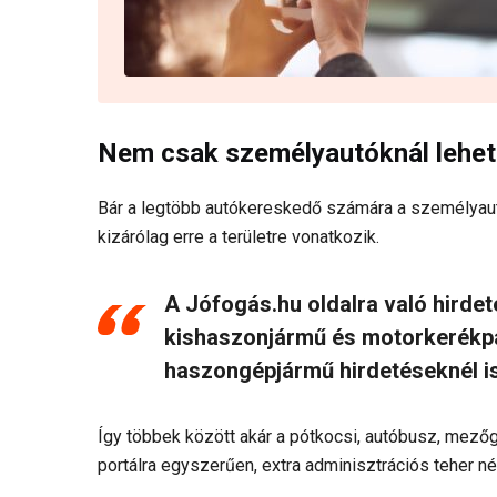
Nem csak személyautóknál lehet
Bár a legtöbb autókereskedő számára a személyau
kizárólag erre a területre vonatkozik.
A Jófogás.hu oldalra való hirdet
kishaszonjármű és motorkerékp
haszongépjármű hirdetéseknél is
Így többek között akár a pótkocsi, autóbusz, mező
portálra egyszerűen, extra adminisztrációs teher nél