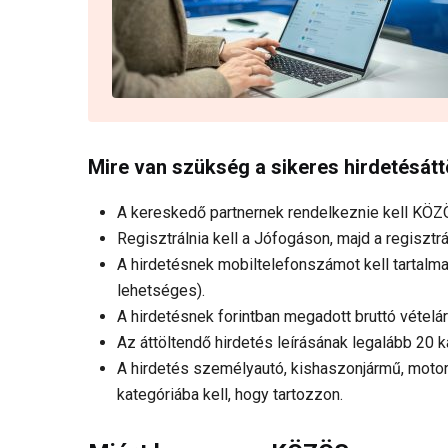
Mire van szükség a sikeres hirdetésát
A kereskedő partnernek rendelkeznie kell KÖ
Regisztrálnia kell a Jófogáson, majd a regisztr
A hirdetésnek mobiltelefonszámot kell tartalm
lehetséges).
A hirdetésnek forintban megadott bruttó vételára
Az áttöltendő hirdetés leírásának legalább 20 k
A hirdetés személyautó, kishaszonjármű, mot
kategóriába kell, hogy tartozzon.