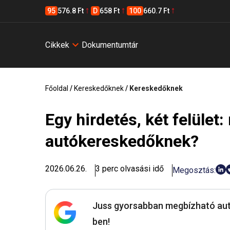
95
576.8 Ft
D
658 Ft
100
660.7 Ft
Cikkek
Dokumentumtár
Főoldal
/
Kereskedőknek
/
Kereskedőknek
Egy hirdetés, két felüle
autókereskedőknek?
2026.06.26.
3 perc olvasási idő
Megosztás:
Juss gyorsabban megbízható aut
ben!