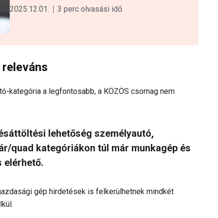
2025.12.01.
3 perc olvasási idő
 releváns
tó-kategória a legfontosabb, a KÖZÖS csomag nem
ésáttöltési lehetőség személyautó,
ár/quad kategóriákon túl már munkagép és
 elérhető.
gazdasági gép hirdetések is felkerülhetnek mindkét
kül.