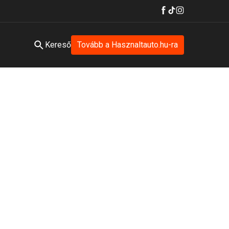
Kereső
Tovább a Hasznaltauto.hu-ra