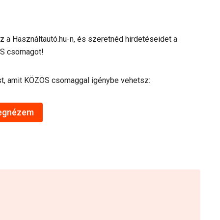
 a Használtautó.hu-n, és szeretnéd hirdetéseidet a
ZÖS csomagot!
st, amit KÖZÖS csomaggal igénybe vehetsz:
egnézem