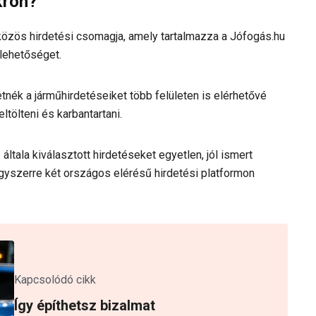
kron?
zös hirdetési csomagja, amely tartalmazza a Jófogás.hu
 lehetőséget.
tnék a járműhirdetéseiket több felületen is elérhetővé
tölteni és karbantartani.
ltala kiválasztott hirdetéseket egyetlen, jól ismert
 egyszerre két országos elérésű hirdetési platformon
Kapcsolódó cikk
Így építhetsz bizalmat