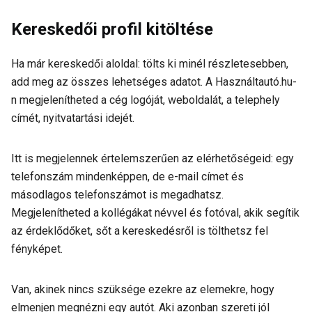
Kereskedői profil kitöltése
Ha már kereskedői aloldal: tölts ki minél részletesebben,
add meg az összes lehetséges adatot. A Használtautó.hu-
n megjelenítheted a cég logóját, weboldalát, a telephely
címét, nyitvatartási idejét.
Itt is megjelennek értelemszerűen az elérhetőségeid: egy
telefonszám mindenképpen, de e-mail címet és
másodlagos telefonszámot is megadhatsz.
Megjelenítheted a kollégákat névvel és fotóval, akik segítik
az érdeklődőket, sőt a kereskedésről is tölthetsz fel
fényképet.
Van, akinek nincs szüksége ezekre az elemekre, hogy
elmenjen megnézni egy autót. Aki azonban szereti jól