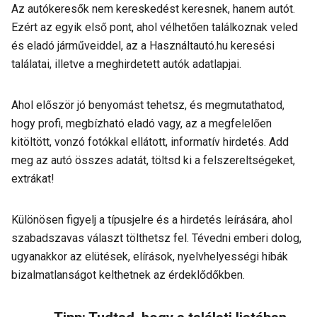
Az autókeresők nem kereskedést keresnek, hanem autót.
Ezért az egyik első pont, ahol vélhetően találkoznak veled
és eladó járműveiddel, az a Használtautó.hu keresési
találatai, illetve a meghirdetett autók adatlapjai.
Ahol először jó benyomást tehetsz, és megmutathatod,
hogy profi, megbízható eladó vagy, az a megfelelően
kitöltött, vonzó fotókkal ellátott, informatív hirdetés. Add
meg az autó összes adatát, töltsd ki a felszereltségeket,
extrákat!
Különösen figyelj a típusjelre és a hirdetés leírására, ahol
szabadszavas választ tölthetsz fel. Tévedni emberi dolog,
ugyanakkor az elütések, elírások, nyelvhelyességi hibák
bizalmatlanságot kelthetnek az érdeklődőkben.