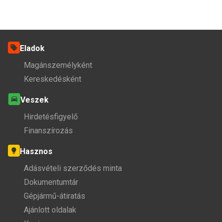
Eladok
Magánszemélyként
Kereskedésként
Veszek
Hirdetésfigyelő
Finanszírozás
Hasznos
Adásvételi szerződés minta
Dokumentumtár
Gépjármű-átiratás
Ajánlott oldalak