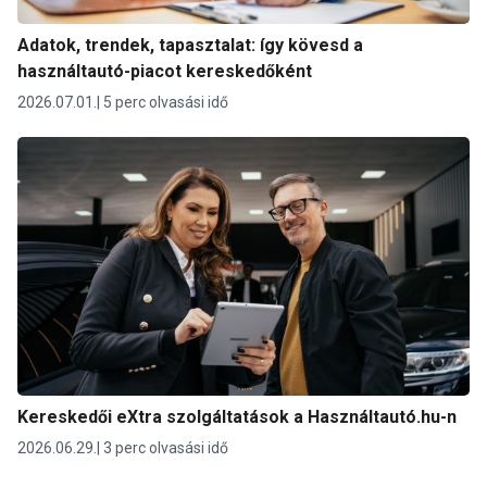
Adatok, trendek, tapasztalat: így kövesd a
használtautó-piacot kereskedőként
2026.07.01.
5 perc olvasási idő
Kereskedői eXtra szolgáltatások a Használtautó.hu-n
2026.06.29.
3 perc olvasási idő