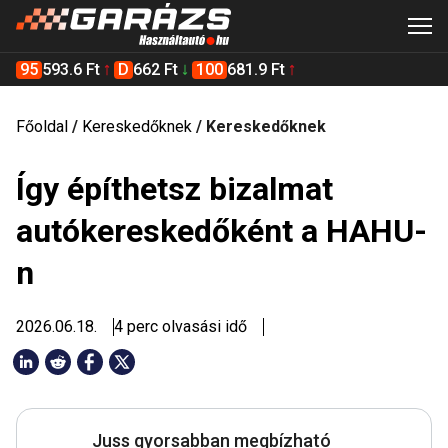
95
593.6 Ft
D
662 Ft
100
681.9 Ft
Főoldal
/
Kereskedőknek
/
Kereskedőknek
Így építhetsz bizalmat
autókereskedőként a HAHU-
n
2026.06.18.
4 perc olvasási idő
Juss gyorsabban megbízható