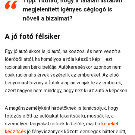
Tipp: Tudtad, hogy a találati listában
megjelenített igényes céglogó is
növeli a bizalmat?
A jó fotó félsiker
Egy jó autó akkor is jó autó, ha koszos, és nem veszít a
lóerőből attól, ha homályos a róla készült kép – ezt
racionálisan bárki belátja. Autókereséskor azonban nem
csak racionális érvek vezérelik az embereket. Az első
benyomást bizony a fotók alapján vonják le az emberek,
ezért nagyon nem mindegy, hogy néz ki az autó a képeken.
A magánszemélyként hirdetőknek is tanácsoljuk, hogy
fotózás előtt az autójukat takarítsák ki, mossák le, a
személyes tárgyakat ürítsék ki belőle, majd
a képeket
készítsék
jó fényviszonyok között, semleges háttér előtt,