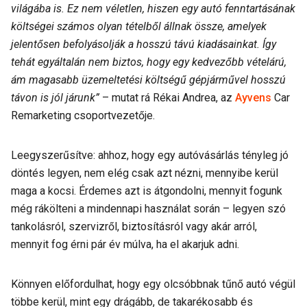
világába is. Ez nem véletlen, hiszen egy autó fenntartásának
költségei számos olyan tételből állnak össze, amelyek
jelentősen befolyásolják a hosszú távú kiadásainkat. Így
tehát egyáltalán nem biztos, hogy egy kedvezőbb vételárú,
ám magasabb üzemeltetési költségű gépjárművel hosszú
távon is jól járunk”
– mutat rá Rékai Andrea, az
Ayvens
Car
Remarketing csoportvezetője.
Leegyszerűsítve: ahhoz, hogy egy autóvásárlás tényleg jó
döntés legyen, nem elég csak azt nézni, mennyibe kerül
maga a kocsi. Érdemes azt is átgondolni, mennyit fogunk
még rákölteni a mindennapi használat során – legyen szó
tankolásról, szervizről, biztosításról vagy akár arról,
mennyit fog érni pár év múlva, ha el akarjuk adni.
Könnyen előfordulhat, hogy egy olcsóbbnak tűnő autó végül
többe kerül, mint egy drágább, de takarékosabb és