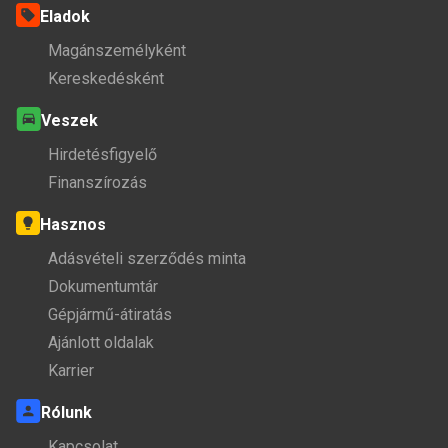
Eladok
Magánszemélyként
Kereskedésként
Veszek
Hirdetésfigyelő
Finanszírozás
Hasznos
Adásvételi szerződés minta
Dokumentumtár
Gépjármű-átiratás
Ajánlott oldalak
Karrier
Rólunk
Kapcsolat