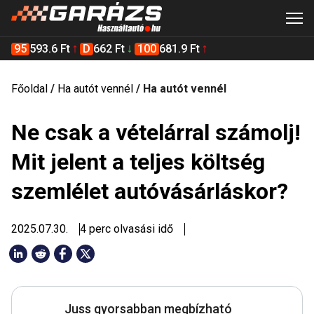
95
593.6 Ft
D
662 Ft
100
681.9 Ft
Főoldal
/
Ha autót vennél
/
Ha autót vennél
Ne csak a vételárral számolj!
Mit jelent a teljes költség
szemlélet autóvásárláskor?
2025.07.30.
4 perc olvasási idő
Juss gyorsabban megbízható