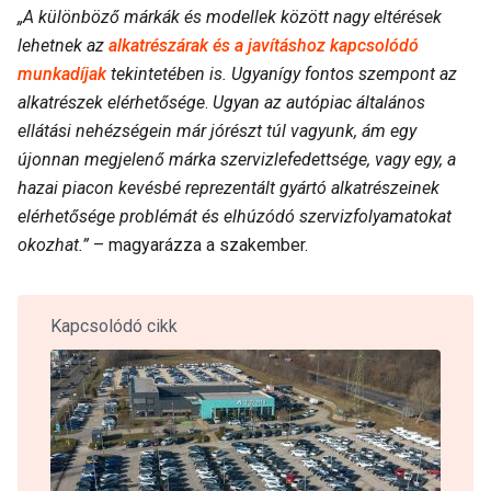
„A különböző márkák és modellek között nagy eltérések
lehetnek az
alkatrészárak és a javításhoz kapcsolódó
munkadíjak
tekintetében is. Ugyanígy fontos szempont az
alkatrészek elérhetősége
.
Ugyan az autópiac általános
ellátási nehézségein már jórészt túl vagyunk, ám egy
újonnan megjelenő márka szervizlefedettsége, vagy egy, a
hazai piacon kevésbé reprezentált gyártó alkatrészeinek
elérhetősége problémát és elhúzódó szervizfolyamatokat
okozhat.”
– magyarázza a szakember.
Kapcsolódó cikk