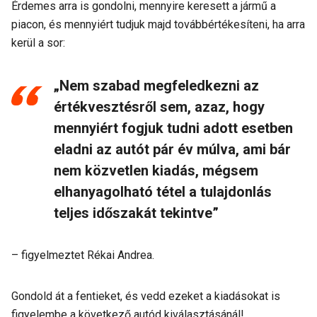
Érdemes arra is gondolni, mennyire keresett a jármű a
piacon, és mennyiért tudjuk majd továbbértékesíteni, ha arra
kerül a sor:
„Nem szabad megfeledkezni az
értékvesztésről sem, azaz, hogy
mennyiért fogjuk tudni adott esetben
eladni az autót pár év múlva, ami bár
nem közvetlen kiadás, mégsem
elhanyagolható tétel a tulajdonlás
teljes időszakát tekintve”
– figyelmeztet Rékai Andrea.
Gondold át a fentieket, és vedd ezeket a kiadásokat is
figyelembe a következő autód kiválasztásánál!