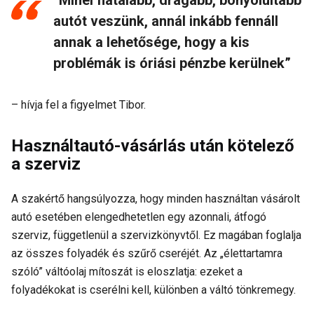
“Minél fiatalabb, drágább, bonyolultabb
autót veszünk, annál inkább fennáll
annak a lehetősége, hogy a kis
problémák is óriási pénzbe kerülnek”
– hívja fel a figyelmet Tibor.
Használtautó-vásárlás után kötelező
a szerviz
A szakértő hangsúlyozza, hogy minden használtan vásárolt
autó esetében elengedhetetlen egy azonnali, átfogó
szerviz, függetlenül a szervizkönyvtől. Ez magában foglalja
az összes folyadék és szűrő cseréjét. Az „élettartamra
szóló” váltóolaj mítoszát is eloszlatja: ezeket a
folyadékokat is cserélni kell, különben a váltó tönkremegy.