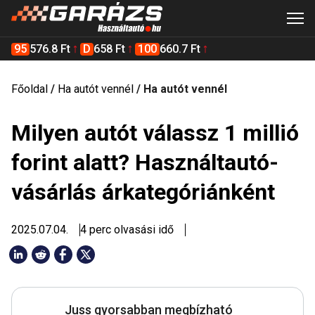
95
576.8 Ft
D
658 Ft
100
660.7 Ft
Főoldal
/
Ha autót vennél
/
Ha autót vennél
Milyen autót válassz 1 millió
forint alatt? Használtautó-
vásárlás árkategóriánként
2025.07.04.
4 perc olvasási idő
Juss gyorsabban megbízható