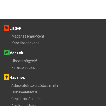
Eladok
Magánszemélyként
Kereskedésként
Veszek
Hirdetésfigyelő
Finanszírozás
Hasznos
Adásvételi szerződés minta
Dokumentumtár
Gépjármű-átiratás
Ajánlott oldalak