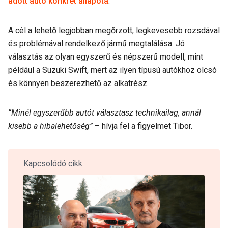
adott autó konkrét állapota
.
A cél a lehető legjobban megőrzött, legkevesebb rozsdával
és problémával rendelkező jármű megtalálása. Jó
választás az olyan egyszerű és népszerű modell, mint
például a Suzuki Swift, mert az ilyen típusú autókhoz olcsó
és könnyen beszerezhető az alkatrész.
“Minél egyszerűbb autót választasz technikailag, annál
kisebb a hibalehetőség”
– hívja fel a figyelmet Tibor.
Kapcsolódó cikk