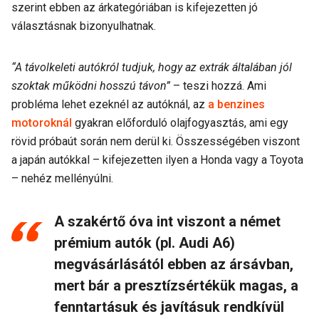
szerint ebben az árkategóriában is kifejezetten jó
választásnak bizonyulhatnak.
“A távolkeleti autókról tudjuk, hogy az extrák általában jól
szoktak működni hosszú távon”
– teszi hozzá. Ami
probléma lehet ezeknél az autóknál, az
a benzines
motoroknál
gyakran előforduló olajfogyasztás, ami egy
rövid próbaút során nem derül ki. Összességében viszont
a japán autókkal – kifejezetten ilyen a Honda vagy a Toyota
– nehéz mellényúlni.
A szakértő óva int viszont a német
prémium autók (pl. Audi A6)
megvásárlásától ebben az ársávban,
mert bár a presztízsértékük magas, a
fenntartásuk és javításuk rendkívül