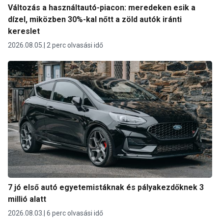
Változás a használtautó-piacon: meredeken esik a
dízel, miközben 30%-kal nőtt a zöld autók iránti
kereslet
2026.08.05.
2 perc olvasási idő
7 jó első autó egyetemistáknak és pályakezdőknek 3
millió alatt
2026.08.03.
6 perc olvasási idő