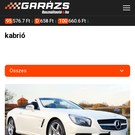
95
576.7 Ft
D
658 Ft
100
660.6 Ft
kabrió
Összes