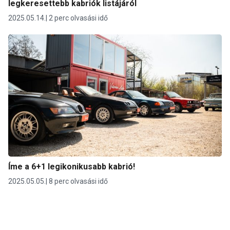
legkeresettebb kabriók listájáról
2025.05.14.
2 perc olvasási idő
Íme a 6+1 legikonikusabb kabrió!
2025.05.05.
8 perc olvasási idő