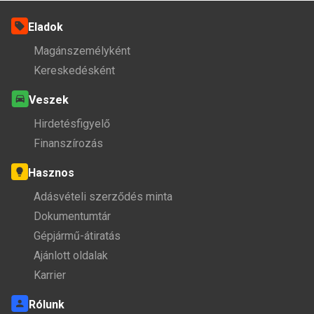
Eladok
Magánszemélyként
Kereskedésként
Veszek
Hirdetésfigyelő
Finanszírozás
Hasznos
Adásvételi szerződés minta
Dokumentumtár
Gépjármű-átiratás
Ajánlott oldalak
Karrier
Rólunk