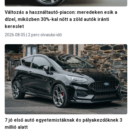
Változás a használtautó-piacon: meredeken esik a
dízel, miközben 30%-kal nőtt a zöld autók iránti
kereslet
2026.08.05.
2 perc olvasási idő
7 jó első autó egyetemistáknak és pályakezdőknek 3
millió alatt