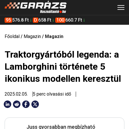
95
576.8 Ft
D
658 Ft
100
660.7 Ft
Főoldal
/
Magazin
/
Magazin
Traktorgyártóból legenda: a
Lamborghini története 5
ikonikus modellen keresztül
2025.02.05.
5 perc olvasási idő
Juss gyorsabban megbízható