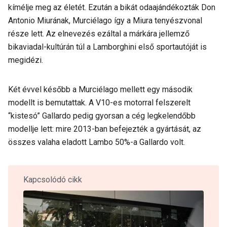
kímélje meg az életét. Ezután a bikát odaajándékozták Don
Antonio Miurának, Murciélago így a Miura tenyészvonal
része lett. Az elnevezés ezáltal a márkára jellemző
bikaviadal-kultúrán túl a Lamborghini első sportautóját is
megidézi.
Két évvel később a Murciélago mellett egy második
modellt is bemutattak. A V10-es motorral felszerelt
“kistesó” Gallardo pedig gyorsan a cég legkelendőbb
modellje lett: mire 2013-ban befejezték a gyártását, az
összes valaha eladott Lambo 50%-a Gallardo volt.
Kapcsolódó cikk