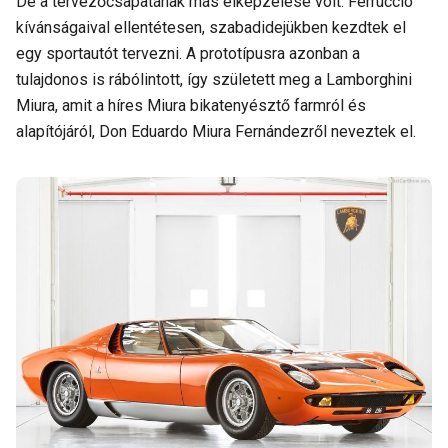
De a tervezőcsapatának más elképzelése volt: Ferruccio
kívánságaival ellentétesen, szabadidejükben kezdtek el
egy sportautót tervezni. A prototípusra azonban a
tulajdonos is rábólintott, így született meg a Lamborghini
Miura, amit a híres Miura bikatenyésztő farmról és
alapítójáról, Don Eduardo Miura Fernándezről neveztek el.