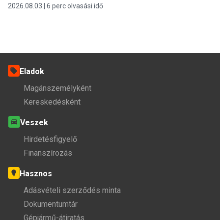
2026.08.03.
6 perc olvasási idő
Eladok
Magánszemélyként
Kereskedésként
Veszek
Hirdetésfigyelő
Finanszírozás
Hasznos
Adásvételi szerződés minta
Dokumentumtár
Gépjármű-átiratás