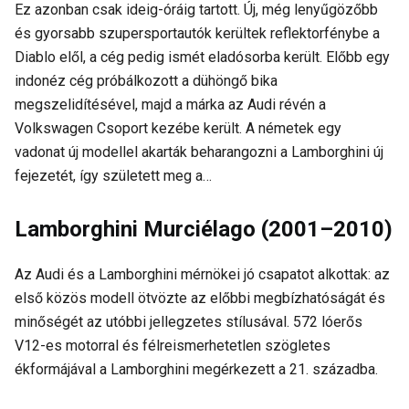
Ez azonban csak ideig-óráig tartott. Új, még lenyűgözőbb
és gyorsabb szupersportautók kerültek reflektorfénybe a
Diablo elől, a cég pedig ismét eladósorba került. Előbb egy
indonéz cég próbálkozott a dühöngő bika
megszelidítésével, majd a márka az Audi révén a
Volkswagen Csoport kezébe került. A németek egy
vadonat új modellel akarták beharangozni a Lamborghini új
fejezetét, így született meg a…
Lamborghini Murciélago (2001–2010)
Az Audi és a Lamborghini mérnökei jó csapatot alkottak: az
első közös modell ötvözte az előbbi megbízhatóságát és
minőségét az utóbbi jellegzetes stílusával. 572 lóerős
V12-es motorral és félreismerhetetlen szögletes
ékformájával a Lamborghini megérkezett a 21. századba.