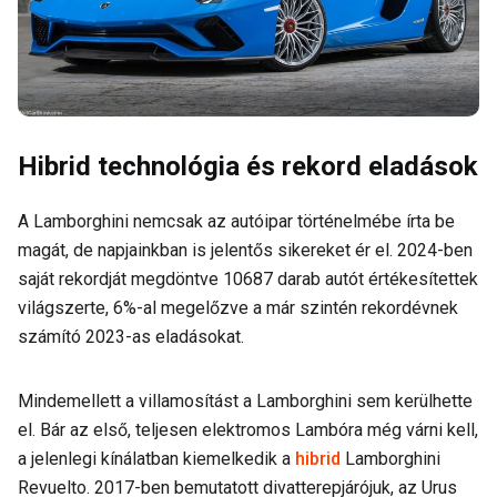
Hibrid technológia és rekord eladások
A Lamborghini nemcsak az autóipar történelmébe írta be
magát, de napjainkban is jelentős sikereket ér el. 2024-ben
saját rekordját megdöntve 10687 darab autót értékesítettek
világszerte, 6%-al megelőzve a már szintén rekordévnek
számító 2023-as eladásokat.
Mindemellett a villamosítást a Lamborghini sem kerülhette
el. Bár az első, teljesen elektromos Lambóra még várni kell,
a jelenlegi kínálatban kiemelkedik a
hibrid
Lamborghini
Revuelto. 2017-ben bemutatott divatterepjárójuk, az Urus