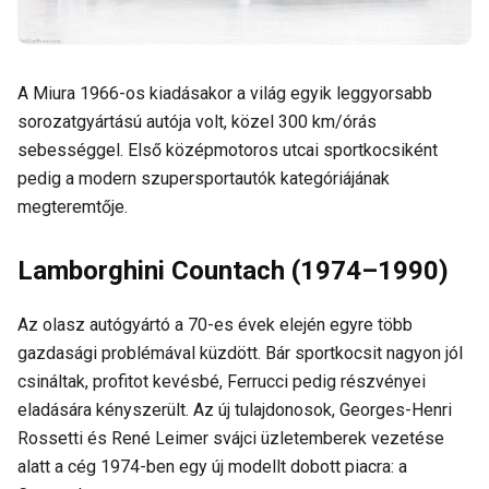
A Miura 1966-os kiadásakor a világ egyik leggyorsabb
sorozatgyártású autója volt, közel 300 km/órás
sebességgel. Első középmotoros utcai sportkocsiként
pedig a modern szupersportautók kategóriájának
megteremtője.
Lamborghini Countach (1974–1990)
Az olasz autógyártó a 70-es évek elején egyre több
gazdasági problémával küzdött. Bár sportkocsit nagyon jól
csináltak, profitot kevésbé, Ferrucci pedig részvényei
eladására kényszerült. Az új tulajdonosok, Georges-Henri
Rossetti és René Leimer svájci üzletemberek vezetése
alatt a cég 1974-ben egy új modellt dobott piacra: a