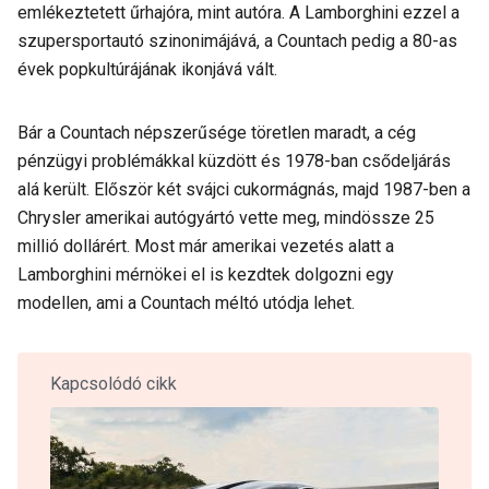
emlékeztetett űrhajóra, mint autóra. A Lamborghini ezzel a
szupersportautó szinonimájává, a Countach pedig a 80-as
évek popkultúrájának ikonjává vált.
Bár a Countach népszerűsége töretlen maradt, a cég
pénzügyi problémákkal küzdött és 1978-ban csődeljárás
alá került. Először két svájci cukormágnás, majd 1987-ben a
Chrysler amerikai autógyártó vette meg, mindössze 25
millió dollárért. Most már amerikai vezetés alatt a
Lamborghini mérnökei el is kezdtek dolgozni egy
modellen, ami a Countach méltó utódja lehet.
Kapcsolódó cikk