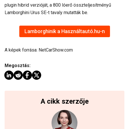
plugin hibrid verzióját, a 800 lóerő összteljesítményű
Lamborghini Urus SE-t tavaly mutatták be.
Lamborghinik a Használtautó.hu-n
A képek forrása: NetCarShow.com
Megosztás:
A cikk szerzője