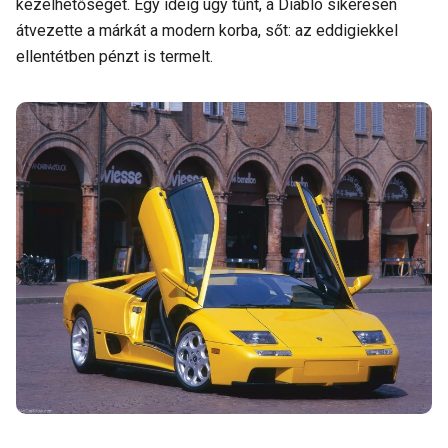
kezelhetőségét. Egy ideig úgy tűnt, a Diablo sikeresen
átvezette a márkát a modern korba, sőt: az eddigiekkel
ellentétben pénzt is termelt.