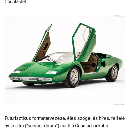
Countach-t.
Futurisztikus formatervezése, éles szögei és híres, felfelé
nyíló ajtói (“scissor doors”) miatt a Countach inkább