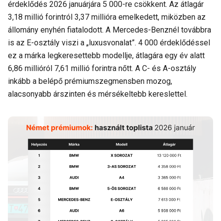
érdeklődés 2026 januárjára 5 000-re csökkent. Az átlagár
3,18 millió forintról 3,37 millióra emelkedett, miközben az
állomány enyhén fiatalodott. A Mercedes-Benznél továbbra
is az E-osztály viszi a „luxusvonalat”. 4 000 érdeklődéssel
ez a márka legkeresettebb modellje, átlagára egy év alatt
6,86 millióról 7,61 millió forintra nőtt. A C- és A-osztály
inkább a belépő prémiumszegmensben mozog,
alacsonyabb árszinten és mérsékeltebb kereslettel.