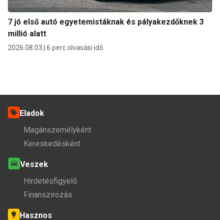
7 jó első autó egyetemistáknak és pályakezdőknek 3
millió alatt
2026.08.03.
6 perc olvasási idő
Eladok
Magánszemélyként
Kereskedésként
Veszek
Hirdetésfigyelő
Finanszírozás
Hasznos