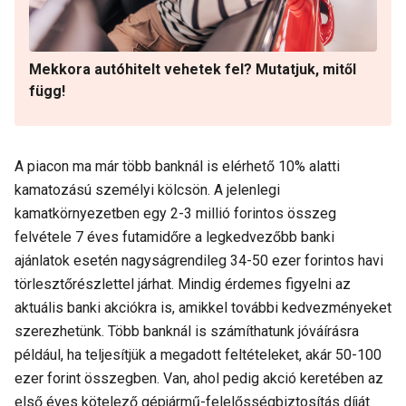
Mekkora autóhitelt vehetek fel? Mutatjuk, mitől
függ!
A piacon ma már több banknál is elérhető 10% alatti
kamatozású személyi kölcsön. A jelenlegi
kamatkörnyezetben egy 2-3 millió forintos összeg
felvétele 7 éves futamidőre a legkedvezőbb banki
ajánlatok esetén nagyságrendileg 34-50 ezer forintos havi
törlesztőrészlettel járhat. Mindig érdemes figyelni az
aktuális banki akciókra is, amikkel további kedvezményeket
szerezhetünk. Több banknál is számíthatunk jóváírásra
például, ha teljesítjük a megadott feltételeket, akár 50-100
ezer forint összegben. Van, ahol pedig akció keretében az
első éves kötelező gépjármű-felelősségbiztosítás díját