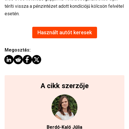
téríti vissza a pénzintézet adott kondíciójú kölcsön felvétel
esetén.
Használt autót keresek
Megosztás:
A cikk szerzője
Berdó-Kaló Júlia