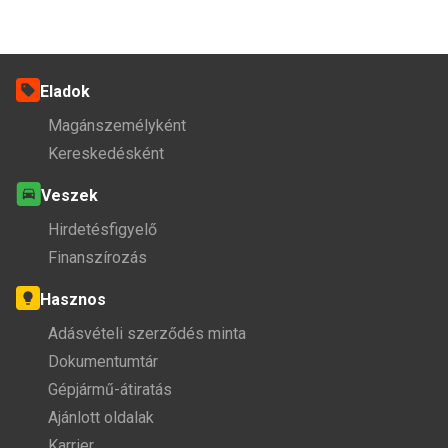
Eladok
Magánszemélyként
Kereskedésként
Veszek
Hirdetésfigyelő
Finanszírozás
Hasznos
Adásvételi szerződés minta
Dokumentumtár
Gépjármű-átiratás
Ajánlott oldalak
Karrier