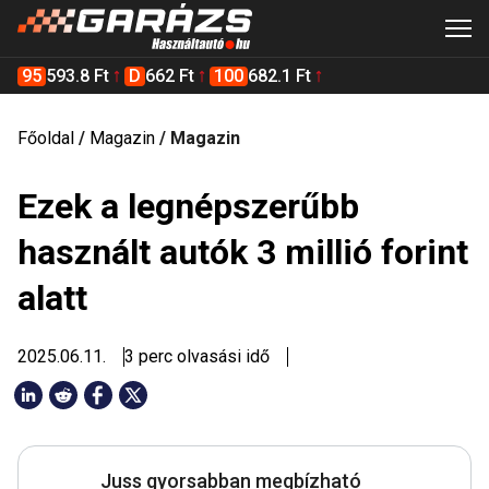
95
593.8 Ft
D
662 Ft
100
682.1 Ft
Főoldal
/
Magazin
/
Magazin
Ezek a legnépszerűbb
használt autók 3 millió forint
alatt
2025.06.11.
3 perc olvasási idő
Juss gyorsabban megbízható