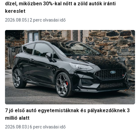
dízel, miközben 30%-kal nőtt a zöld autók iránti
kereslet
2026.08.05.
2 perc olvasási idő
7 jó első autó egyetemistáknak és pályakezdőknek 3
millió alatt
2026.08.03.
6 perc olvasási idő