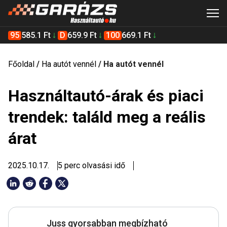
95
585.1 Ft
D
659.9 Ft
100
669.1 Ft
Főoldal
/
Ha autót vennél
/
Ha autót vennél
Használtautó-árak és piaci
trendek: találd meg a reális
árat
2025.10.17.
5 perc olvasási idő
Juss gyorsabban megbízható