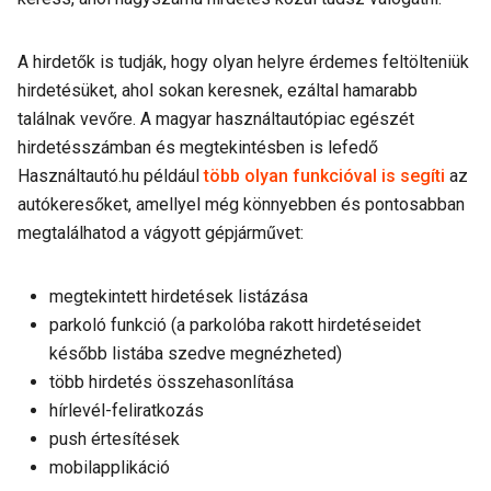
A hirdetők is tudják, hogy olyan helyre érdemes feltölteniük
hirdetésüket, ahol sokan keresnek, ezáltal hamarabb
találnak vevőre. A magyar használtautópiac egészét
hirdetésszámban és megtekintésben is lefedő
Használtautó.hu például
több olyan funkcióval is segíti
az
autókeresőket, amellyel még könnyebben és pontosabban
megtalálhatod a vágyott gépjárművet:
megtekintett hirdetések listázása
parkoló funkció (a parkolóba rakott hirdetéseidet
később listába szedve megnézheted)
több hirdetés összehasonlítása
hírlevél-feliratkozás
push értesítések
mobilapplikáció