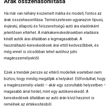
Árak összehasonlítása
Ha már van néhány kiszemelt márka és modell, fontos az
árak összehasonlítása. Természetesen ugyanazon típusú,
évjáratú, állapotú és felszereltségű autó ára eladónként
jelentősen eltérhet. A márkakereskedésekben eladásra
kínált autók árai általában a legmagasabbak. A
használtautó-kereskedések árai ettől kedvezőbbek, és
még ennél is olcsóbban lehet autóhoz jutni
magánszemélyektől.
Ezek a trendek persze az eltérő modellek esetében nem
biztos, hogy mindig megállják a helyüket. Előfordulhat, hogy
a magánszemély-eladó – akár egy szorultabb helyzetben –
magasabb árral hirdet, mint egy autókereskedő. A
kereskedések általában az autó árán kívül hasznot is
remélnek az értékesítésből.