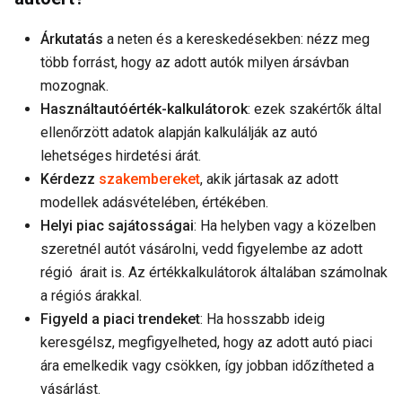
Árkutatás
a neten és a kereskedésekben: nézz meg
több forrást, hogy az adott autók milyen ársávban
mozognak.
Használtautóérték-kalkulátorok
: ezek szakértők által
ellenőrzött adatok alapján kalkulálják az autó
lehetséges hirdetési árát.
Kérdezz
szakembereket
, akik jártasak az adott
modellek adásvételében, értékében.
Helyi piac sajátosságai
: Ha helyben vagy a közelben
szeretnél autót vásárolni, vedd figyelembe az adott
régió árait is. Az értékkalkulátorok általában számolnak
a régiós árakkal.
Figyeld a piaci trendeket
: Ha hosszabb ideig
keresgélsz, megfigyelheted, hogy az adott autó piaci
ára emelkedik vagy csökken, így jobban időzítheted a
vásárlást.