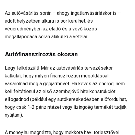
Az autóvásárlás során – ahogy ingatlanvásárláskor is –
adott helyzetben
alkura is sor kerülhet, és
végeredményben az eladó és a vevő közös
megállapodása során alakul ki a vételár.
Autófinanszírozás okosan
Légy felkészült! Már az autóvásárlás tervezésekor
kalkulálj, hogy milyen finanszírozási megoldással
vásárolnád meg a gépjárművet. Ha kevés az önerőd, nem
kell feltétlenül az első szembejövő hitelkonstrukciót
elfogadnod (például egy autókereskedésben előfordulhat,
hogy csak 1-2 pénzintézet vagy lízingcég termékét tudják
nyújtani).
A money.hu megnézte, hogy mekkora havi törlesztővel