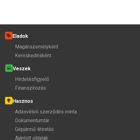
Eladok
Magánszemélyként
Kereskedésként
Veszek
Hirdetésfigyelő
Finanszírozás
Hasznos
Adásvételi szerződés minta
Dokumentumtár
Gépjármű-átiratás
Ajánlott oldalak