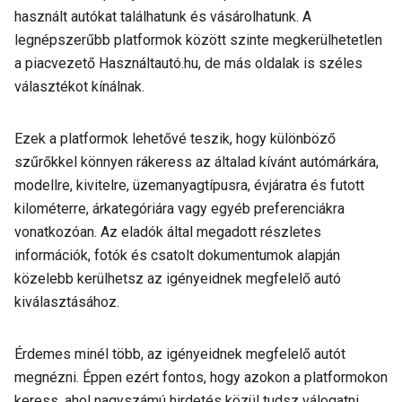
használt autókat találhatunk és vásárolhatunk. A
legnépszerűbb platformok között szinte megkerülhetetlen
a piacvezető Használtautó.hu, de más oldalak is széles
választékot kínálnak.
Ezek a platformok lehetővé teszik, hogy különböző
szűrőkkel könnyen rákeress az általad kívánt autómárkára,
modellre, kivitelre, üzemanyagtípusra, évjáratra és futott
kilométerre, árkategóriára vagy egyéb preferenciákra
vonatkozóan. Az eladók által megadott részletes
információk, fotók és csatolt dokumentumok alapján
közelebb kerülhetsz az igényeidnek megfelelő autó
kiválasztásához.
Érdemes minél több, az igényeidnek megfelelő autót
megnézni. Éppen ezért fontos, hogy azokon a platformokon
keress, ahol nagyszámú hirdetés közül tudsz válogatni.