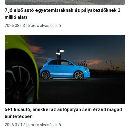
7 jó első autó egyetemistáknak és pályakezdőknek 3
millió alatt
2026.08.03.
6 perc olvasási idő
5+1 kisautó, amikkel az autópályán sem érzed magad
büntetésben
2026.07.17.
4 perc olvasási idő