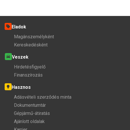
Eladok
Magánszemélyként
Kereskedésként
Veszek
Hirdetésfigyelő
Finanszírozás
Hasznos
Adásvételi szerződés minta
Dokumentumtár
Gépjármű-átiratás
Ajánlott oldalak
Karrier