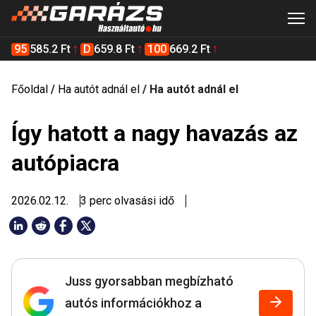
95
585.2 Ft
D
659.8 Ft
100
669.2 Ft
Főoldal
/
Ha autót adnál el
/
Ha autót adnál el
Így hatott a nagy havazás az
autópiacra
2026.02.12.
3 perc olvasási idő
Juss gyorsabban megbízható
autós információkhoz a