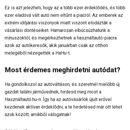
Ez is azt jelezheti, hogy az a több ezer érdeklődés, és több
ezer eladóvá vált autó nem eltűnt a piacról. Az emberek az
extrém időjárási viszonyok miatt viszont elodázták a
vásárlási döntéseiket. Hamarosan elbúcsúzhatunk a
mínuszoktól, és megérkezhetnek a használtautó-piacra
azok az autókeresők, akik januárban csak az otthon
melegéből nézegették a HaHu-t.
Most érdemes meghirdetni autódat?
Ha gondolkozol az autóváltáson, és szeretnél mielőbb új
gazdát találni járművednek, hirdesd meg most a
Használtautó.hu-n. Így ha az autóvásárlók újult erővel
kezdenek aktívan érdeklődni, a te hirdetésed már ott lehet
azok között, amikből válogatnak!