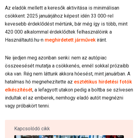
Az eladók mellett a keresők aktivitása is minimálisan
csökkent: 2025 januárjához képest idén 33 000-rel
kevesebb érdeklődést mértünk, bár még így is több, mint
420 000 alkalommal érdeklődtek felhasználóink a
Használtautó.hu-n
meghirdetett járművek
iránt.
Ne ijedjen meg azonban senki: nem az autópiac
összeesését mutatja a csökkenés, ennél sokkal prózaibb
oka van. Rég nem láttunk akkora hóesést, mint januárban. A
hatalmas hó megnehezítette az
esztétikus hirdetési fotók
elkészítését
, a lefagyott utakon pedig a boltba se szívesen
indultak el az emberek, nemhogy eladó autót megnézni
vagy próbakört tenni.
Kapcsolódó cikk