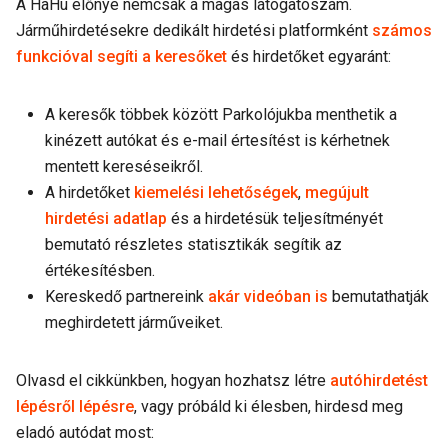
A HaHu előnye nemcsak a magas látogatószám.
Járműhirdetésekre dedikált hirdetési platformként
számos
funkcióval segíti a keresőket
és hirdetőket egyaránt:
A keresők többek között Parkolójukba menthetik a
kinézett autókat és e-mail értesítést is kérhetnek
mentett kereséseikről.
A hirdetőket
kiemelési lehetőségek
,
megújult
hirdetési adatlap
és a hirdetésük teljesítményét
bemutató részletes statisztikák segítik az
értékesítésben.
Kereskedő partnereink
akár videóban is
bemutathatják
meghirdetett járműveiket.
Olvasd el cikkünkben, hogyan hozhatsz létre
autóhirdetést
lépésről lépésre
, vagy próbáld ki élesben, hirdesd meg
eladó autódat most: