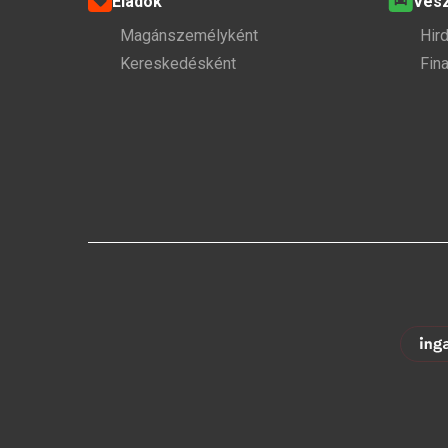
Eladok
Ves
Magánszemélyként
Hir
Kereskedésként
Fin