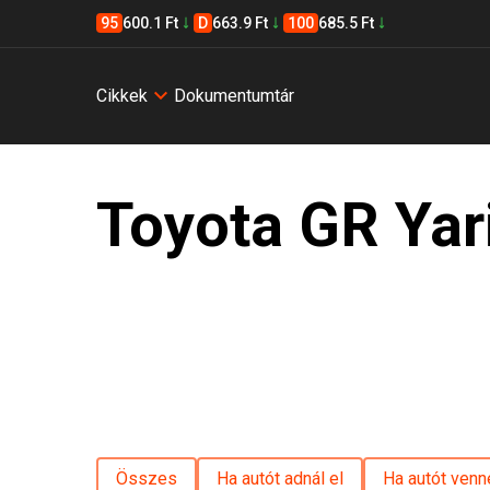
95
600.1 Ft
D
663.9 Ft
100
685.5 Ft
Cikkek
Dokumentumtár
Toyota GR Yar
Összes
Ha autót adnál el
Ha autót venn