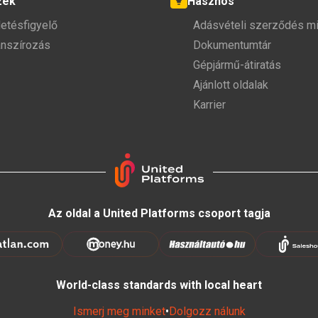
zek
Hasznos
detésfigyelő
Adásvételi szerződés mi
anszírozás
Dokumentumtár
Gépjármű-átiratás
Ajánlott oldalak
Karrier
Az oldal a United Platforms csoport tagja
World-class standards with local heart
Ismerj meg minket
•
Dolgozz nálunk