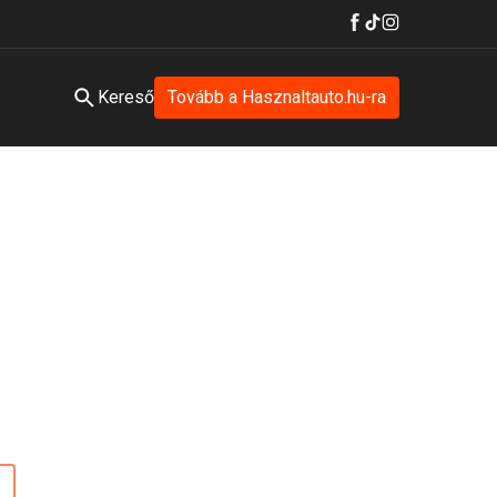
Kereső
Tovább a Hasznaltauto.hu-ra