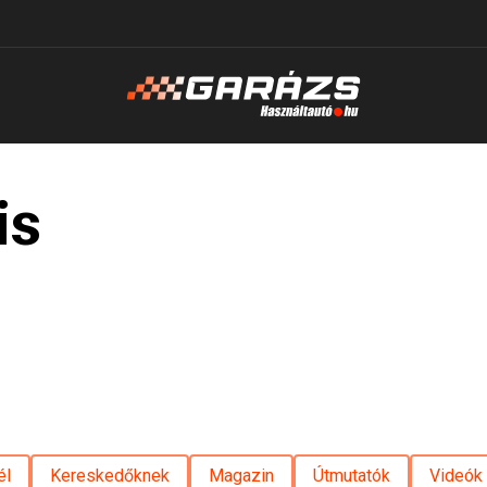
is
él
Kereskedőknek
Magazin
Útmutatók
Videók