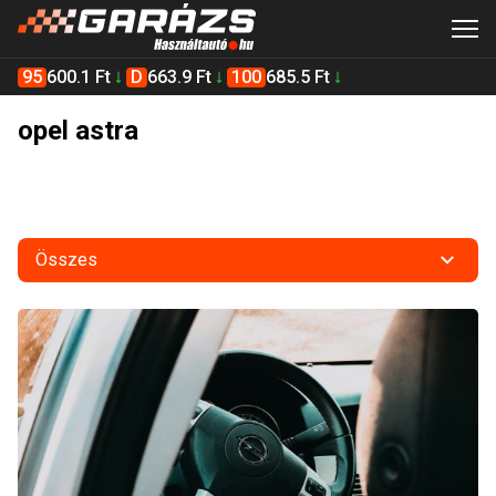
95
600.1 Ft
D
663.9 Ft
100
685.5 Ft
opel astra
Összes