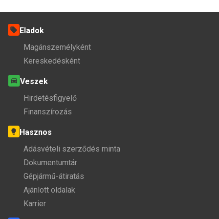
Eladok
Magánszemélyként
Kereskedésként
Veszek
Hirdetésfigyelő
Finanszírozás
Hasznos
Adásvételi szerződés minta
Dokumentumtár
Gépjármű-átiratás
Ajánlott oldalak
Karrier