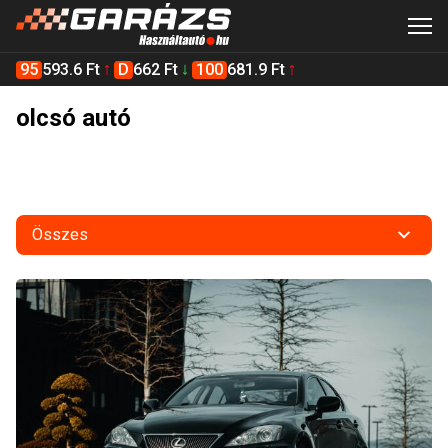
95
593.6 Ft
D
662 Ft
100
681.9 Ft
olcsó autó
Összes