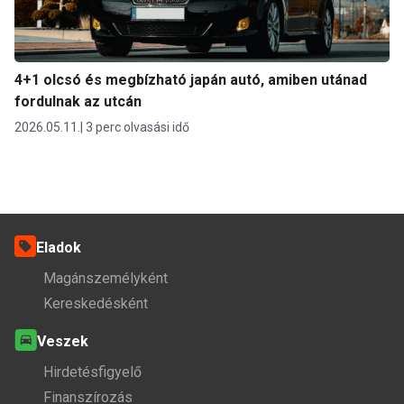
4+1 olcsó és megbízható japán autó, amiben utánad
fordulnak az utcán
2026.05.11.
3 perc olvasási idő
Eladok
Magánszemélyként
Kereskedésként
Veszek
Hirdetésfigyelő
Finanszírozás