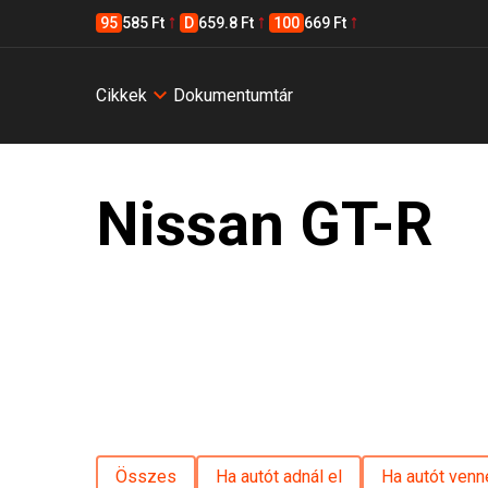
95
585 Ft
D
659.8 Ft
100
669 Ft
Cikkek
Dokumentumtár
Nissan GT-R
Összes
Ha autót adnál el
Ha autót venn