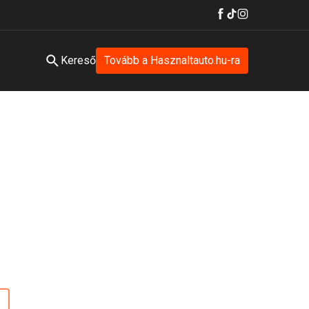
Kereső
Tovább a Hasznaltauto.hu-ra