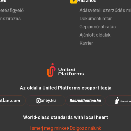
zek
Hasznos
detésfigyelő
Adásvételi szerződés mi
anszírozás
Dokumentumtár
Gépjármű-átiratás
Ajánlott oldalak
Karrier
Az oldal a United Platforms csoport tagja
World-class standards with local heart
Ismerj meg minket
•
Dolgozz nálunk