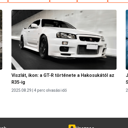
Viszlát, ikon: a GT-R története a Hakosukától az
J
R35-ig
2025.08.29.
4 perc olvasási idő
2