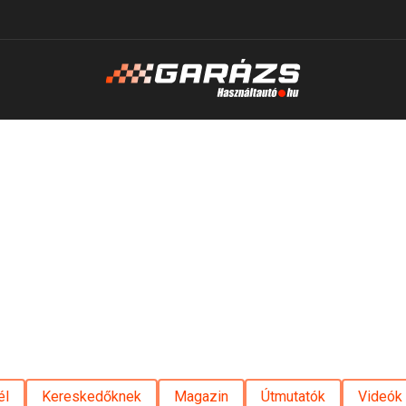
él
Kereskedőknek
Magazin
Útmutatók
Videók