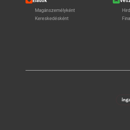
Eladok
Ves
Magánszemélyként
Hir
Kereskedésként
Fin