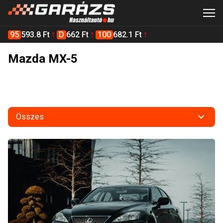
95
593.8 Ft
D
662 Ft
100
682.1 Ft
Mazda MX-5
Összes