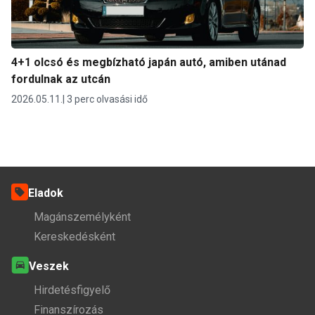
4+1 olcsó és megbízható japán autó, amiben utánad
fordulnak az utcán
2026.05.11.
3 perc olvasási idő
Eladok
Magánszemélyként
Kereskedésként
Veszek
Hirdetésfigyelő
Finanszírozás