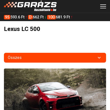
95
593.6 Ft
D
662 Ft
100
681.9 Ft
Lexus LC 500
Összes