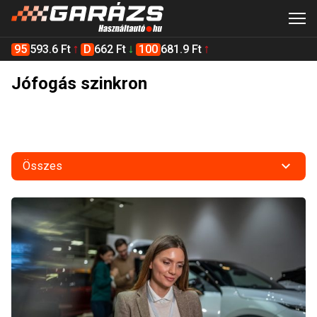
95
593.6 Ft
D
662 Ft
100
681.9 Ft
Jófogás szinkron
Összes