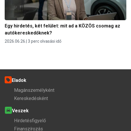
Egy hirdetés, két felület: mit ad a KÖZÖS csomag az
autókereskedőknek?
2026.06.26.
3 perc olvasási idő
Eladok
Magánszemélyként
Kereskedésként
Veszek
Hirdetésfigyelő
Finanszírozás