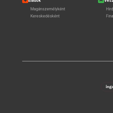
Eladok
Ves
Magánszemélyként
Hir
Kereskedésként
Fin