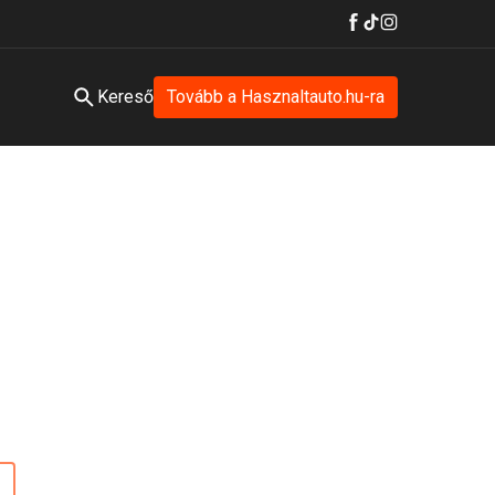
Kereső
Tovább a Hasznaltauto.hu-ra