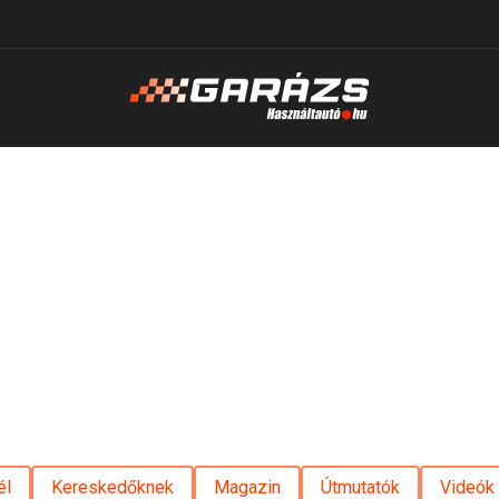
él
Kereskedőknek
Magazin
Útmutatók
Videók