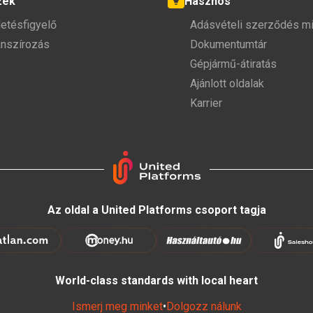
zek
Hasznos
detésfigyelő
Adásvételi szerződés mi
anszírozás
Dokumentumtár
Gépjármű-átiratás
Ajánlott oldalak
Karrier
Az oldal a United Platforms csoport tagja
World-class standards with local heart
Ismerj meg minket
•
Dolgozz nálunk