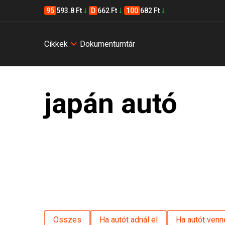
95
593.8 Ft
D
662 Ft
100
682 Ft
Cikkek
Dokumentumtár
japán autó
Összes
Ha autót adnál el
Ha autót venn