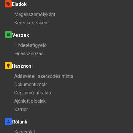
Eladok
Magánszemélyként
Kereskedésként
Veszek
Hirdetésfigyelő
Finanszírozás
Hasznos
Adásvételi szerződés minta
Dokumentumtár
Gépjármű-átiratás
Ajánlott oldalak
Karrier
Rólunk
Kapcsolat