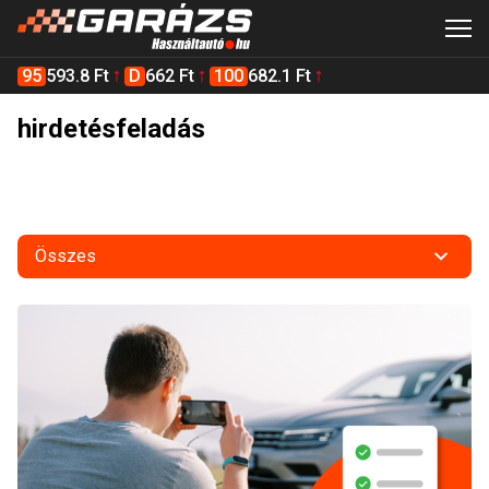
95
593.8 Ft
D
662 Ft
100
682.1 Ft
hirdetésfeladás
Összes