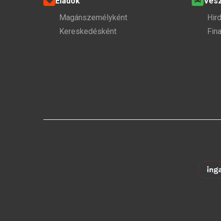
Eladok
Ves
Magánszemélyként
Hir
Kereskedésként
Fin