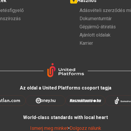
zek
Hasznos
detésfigyelő
Adásvételi szerződés mi
anszírozás
Dokumentumtár
Gépjármű-átiratás
Ajánlott oldalak
Karrier
Az oldal a United Platforms csoport tagja
World-class standards with local heart
Ismerj meg minket
•
Dolgozz nálunk