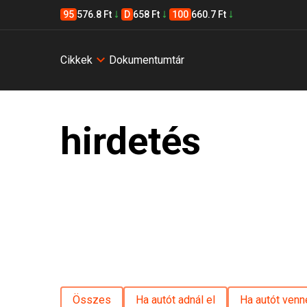
95
576.8 Ft
D
658 Ft
100
660.7 Ft
Cikkek
Dokumentumtár
hirdetés
Összes
Ha autót adnál el
Ha autót venn