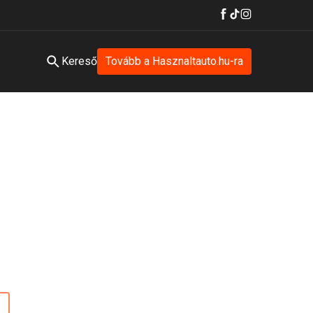
Kereső
Tovább a Hasznaltauto.hu-ra