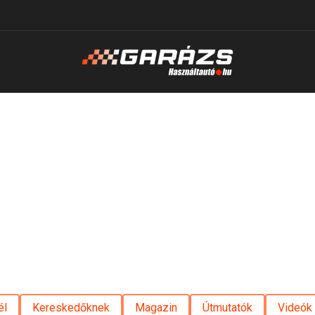
él
Kereskedőknek
Magazin
Útmutatók
Videók