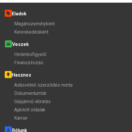
Eladok
Magánszemélyként
Kereskedésként
Veszek
Hirdetésfigyelő
Finanszírozás
Hasznos
Adásvételi szerződés minta
Dokumentumtár
Gépjármű-átiratás
Ajánlott oldalak
Karrier
Rólunk