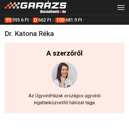
95
593.6 Ft
D
662 Ft
100
681.9 Ft
Dr. Katona Réka
A szerzőről
Az ÜgyvédHázak országos ügyvédi
ingatlanközvetítő hálózat tagja.