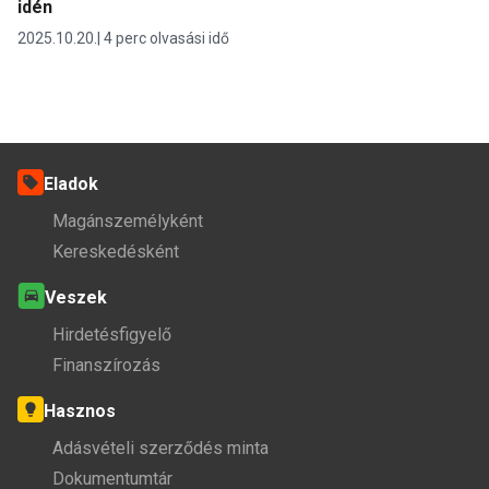
idén
2025.10.20.
4 perc olvasási idő
Eladok
Magánszemélyként
Kereskedésként
Veszek
Hirdetésfigyelő
Finanszírozás
Hasznos
Adásvételi szerződés minta
Dokumentumtár