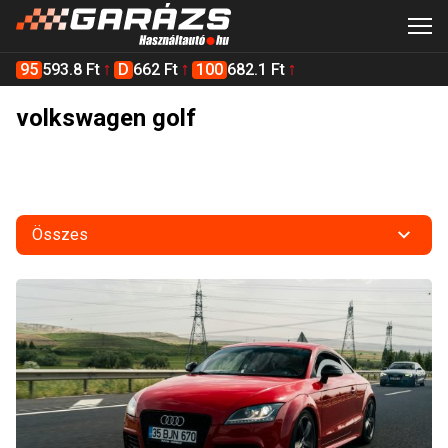
95
593.8 Ft
D
662 Ft
100
682.1 Ft
volkswagen golf
Összes