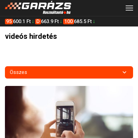
95
600.1 Ft
D
663.9 Ft
100
685.5 Ft
videós hirdetés
Összes