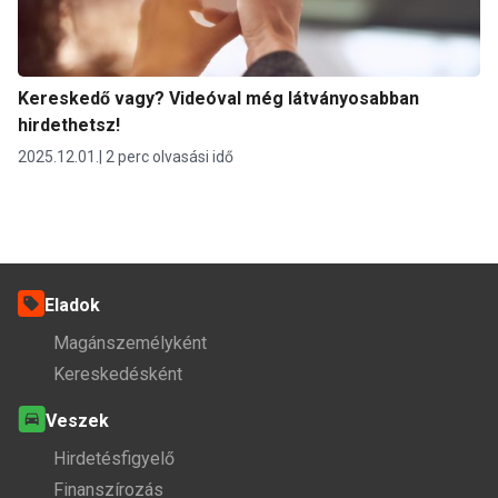
Kereskedő vagy? Videóval még látványosabban
hirdethetsz!
2025.12.01.
2 perc olvasási idő
Eladok
Magánszemélyként
Kereskedésként
Veszek
Hirdetésfigyelő
Finanszírozás