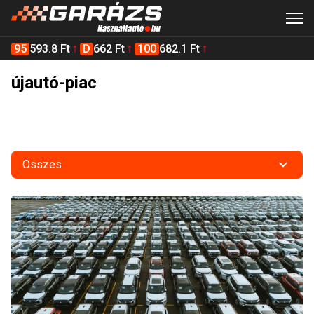
95
593.8 Ft
D
662 Ft
100
682.1 Ft
újautó-piac
Összes