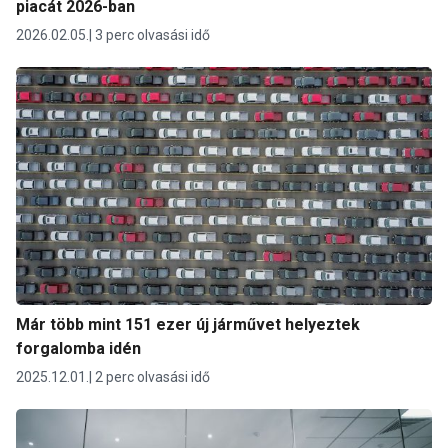
piacát 2026-ban
2026.02.05.
3 perc olvasási idő
Már több mint 151 ezer új járművet helyeztek
forgalomba idén
2025.12.01.
2 perc olvasási idő