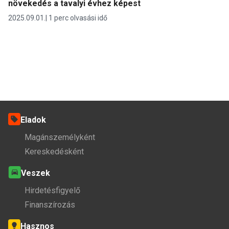
növekedés a tavalyi évhez képest
2025.09.01.
1 perc olvasási idő
Eladok
Magánszemélyként
Kereskedésként
Veszek
Hirdetésfigyelő
Finanszírozás
Hasznos